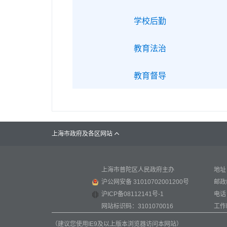
学校后勤
教育法治
教育督导
上海市政府及各区网站

上海市普陀区人民政府主办
地址
沪公网安备 31010702001200号
邮政
沪ICP备08112141号-1
电话：
网站标识码：3101070016
工作时
（建议您使用IE9及以上版本浏览器访问本网站）