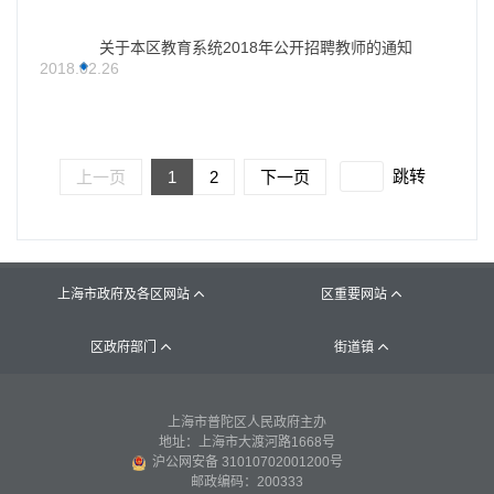
关于本区教育系统2018年公开招聘教师的通知
2018.02.26
跳转
上一页
1
2
下一页
上海市政府及各区网站
区重要网站


区政府部门
街道镇


上海市普陀区人民政府主办
地址：上海市大渡河路1668号
沪公网安备 31010702001200号
邮政编码：200333