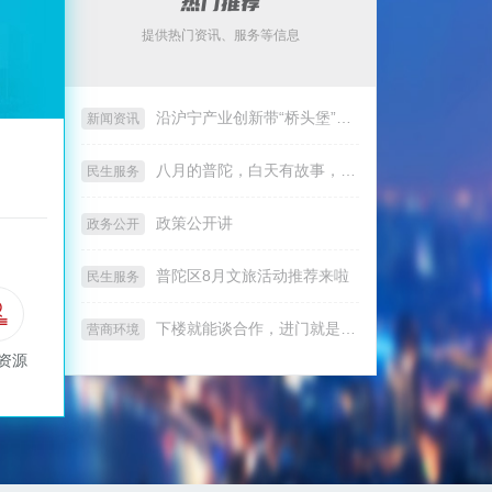
提供热门资讯、服务等信息
沿沪宁产业创新带“桥头堡”效应显现，普陀正成为外资入沪“第一站”
新闻资讯
八月的普陀，白天有故事，夜晚有电影，城中可走读
民生服务
政策公开讲
政务公开
普陀区8月文旅活动推荐来啦
民生服务
下楼就能谈合作，进门就是生态圈！游茶对接会上海站首次落地普陀
营商环境
资源