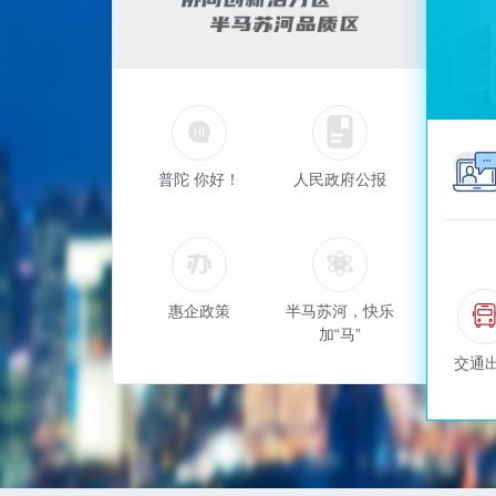
普陀 你好！
人民政府公报
惠企政策
半马苏河，快乐
加“马”
交通