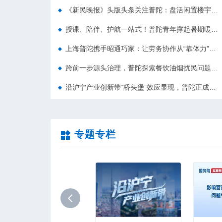
《新民晚报》头版头条关注普陀：盘活闲置楼宇推出平价床位，让家政人员告别奔波之苦
授课、陪伴、护航一站式！普陀青年撑起暑期暖心港湾
上海普陀携手昭通巧家：让劳务协作从“靠体力”到“凭技能”
跨前一步源头治理，普陀探索餐饮油烟扰民问题前置处置新模式
沿沪宁产业创新带“桥头堡”效应显现，普陀正成为外资入沪“第一站”
专题专栏