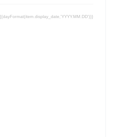
{{dayFormat(item.display_date,'YYYY.MM.DD')}}