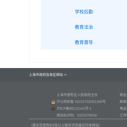
学校后勤
教育法治
教育督导
上海市政府及各区网站

上海市普陀区人民政府主办
地址
沪公网安备 31010702001200号
邮政
沪ICP备08112141号-1
电话：
网站标识码：3101070016
工作时
（建议您使用IE9及以上版本浏览器访问本网站）