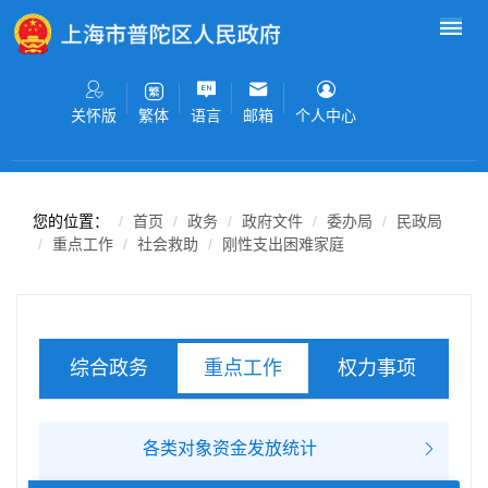
无障碍操作说明
跳转到网站导航区
跳转到主要内容区域
关怀版
语言
邮箱
个人中心
繁体
您的位置：
首页
政务
政府文件
委办局
民政局
重点工作
社会救助
刚性支出困难家庭
综合政务
权力事项
重点工作
服务事项
各类对象资金发放统计