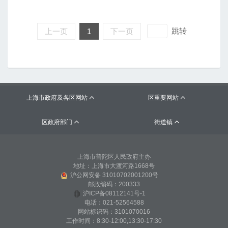
跳转
上一页
1
下一页
上海市政府及各区网站
区重要网站


区政府部门
街道镇


上海市普陀区人民政府主办
地址：上海市大渡河路1668号
沪公网安备 31010702001200号
邮政编码：200333
沪ICP备08112141号-1
电话：021-52564588
网站标识码：3101070016
工作时间：8:30-12:00,13:30-17:30