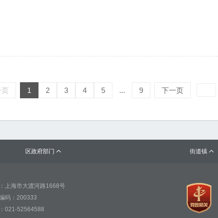
一页
1
2
3
4
5
...
9
下一页
区政府部门
街道镇


：上海市大渡河路1668号
编码：200333
021-52564588