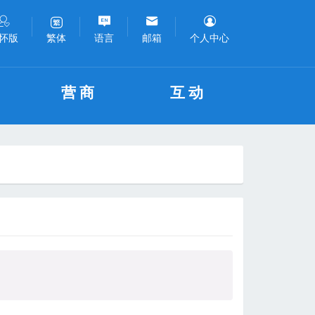
怀版
语言
邮箱
个人中心
繁体
营商
互动