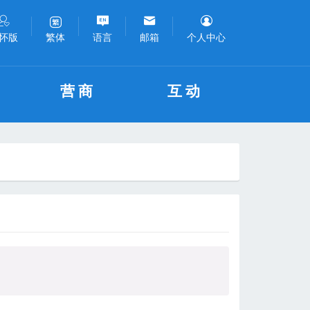
怀版
语言
邮箱
个人中心
繁体
营商
互动