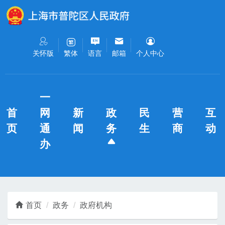
无障碍操作说明
跳转到网站导航区
跳转到主要内容区域
关怀版
语言
邮箱
个人中心
繁体
一
首
网
新
政
民
营
互
页
通
闻
务
生
商
动
办
首页
政务
政府机构