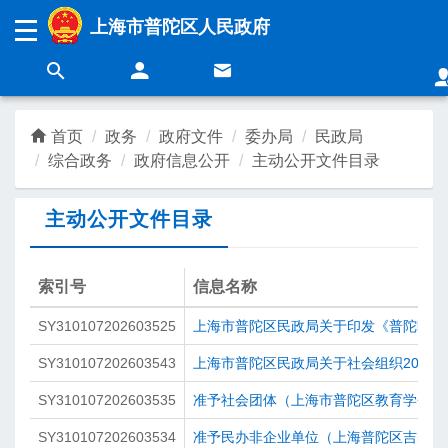
无障碍操作说明
跳转到网站导航区
跳转到主要内容区域
上海市普陀区人民政府
上海城市精神：
海纳百川
追求卓越
开明睿智
大气谦和
首页
政务
政府文件
委办局
民政局
综合政务
政府信息公开
主动公开文件目录
领导
新闻
主动公开文件目录
政务
营商
索引号
信息名称
SY310107202603525
上海市普陀区民政局关于印发《普陀区老
民生
互动
SY310107202603543
上海市普陀区民政局关于社会组织2025
SY310107202603535
准予社会团体（上海市普陀区教育学会）
SY310107202603534
准予民办非企业单位（上海普陀区吉的堡