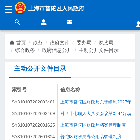
无障碍操作说明
跳转到网站导航区
跳转到主要内容区域
上海市普陀区人民政府
上海城市精神：
海纳百川
追求卓越
开明睿智
大气谦和
首页
政务
政府文件
委办局
财政局
综合政务
政府信息公开
主动公开文件目录
领导
新闻
主动公开文件目录
政务
营商
索引号
信息名称
SY310107202603481
上海市普陀区财政局关于编制2027年度
民生
互动
SY310107202602469
对区十七届人大八次会议第084号代表建
SY310107202601625
上海市普陀区财政局档案管理制度
SY310107202601624
普陀区财政局办公用品管理制度