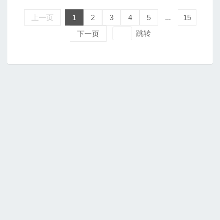
上一页
1
2
3
4
5
...
15
跳转
下一页
上海市政府及各区网站
区重要网站


区政府部门
街道镇


上海市普陀区人民政府主办
地址：上海市大渡河路1668号
沪公网安备 31010702001200号
邮政编码：200333
沪ICP备08112141号-1
电话：021-52564588
网站标识码：3101070016
工作时间：8:30-12:00,13:30-17:30