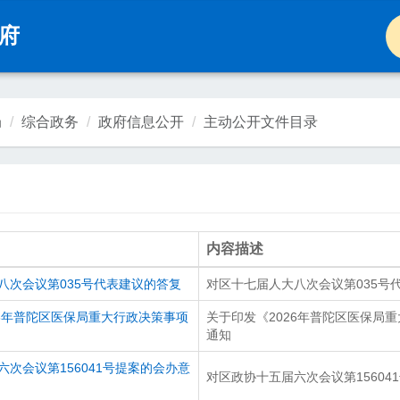
府
城市精神：
海纳百川
追求卓越
开明睿智
大
新闻
局
综合政务
政府信息公开
主动公开文件目录
普陀要闻
热点专题
部门动态
街镇动态
国务院信息
市政府信息
内容描述
新普陀报
微信矩阵
八次会议第035号代表建议的答复
对区十七届人大八次会议第035号
26年普陀区医保局重大行政决策事项
关于印发《2026年普陀区医保局
通知
民生
次会议第156041号提案的会办意
对区政协十五届六次会议第15604