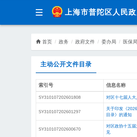
无障碍操作说明
跳转到网站导航区
跳转到主要内容区域
上海市普陀区人民政
上海
领导
首页
政务
政府文件
委办局
医保
区委领导
区人大领导
区政府领导
区政协领导
主动公开文件目录
区政两院领导
索引号
信息名称
SY310107202601808
对区十七届人大
关于印发《20
SY310107202601297
目录》的通知
营商
对区政协十五届六
SY310107202600670
见