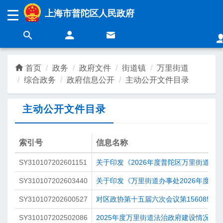
无障碍操作说明
跳转到网站导航区
跳转到主要内容区域
上海市普陀区人民政府
上海城市精神：
海纳百川
追求卓越
开明睿智
大气谦和
首页
政务
政府文件
街道镇
万里街道
综合政务
政府信息公开
主动公开文件目录
领导
新闻
主动公开文件目录
政务
营商
索引号
信息名称
SY310107202601151
关于印发《2026年度普陀区万里街道重
民生
互动
SY310107202603440
关于印发《万里街道办事处2026年度应
SY310107202600527
对区政协第十五届六次会议第156085号
SY310107202502086
2025年度万里街道法治政府建设情况报