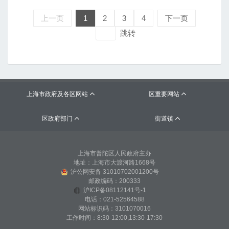
上一页
1
2
3
4
下一页
跳转
上海市政府及各区网站
区重要网站


区政府部门
街道镇


上海市普陀区人民政府主办
地址：上海市大渡河路1668号
沪公网安备 31010702001200号
邮政编码：200333
沪ICP备08112141号-1
电话：021-52564588
网站标识码：3101070016
工作时间：8:30-12:00,13:30-17:30