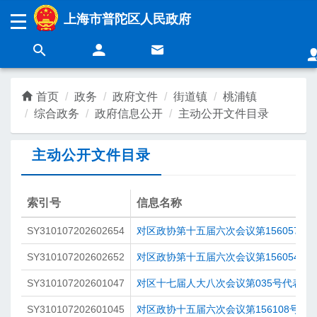
无障碍操作说明
跳转到网站导航区
跳转到主要内容区域
上海市普陀区人民政府
上海城市精神：
海纳百川
追求卓越
开明睿智
大气谦和
首页
政务
政府文件
街道镇
桃浦镇
综合政务
政府信息公开
主动公开文件目录
领导
新闻
主动公开文件目录
政务
营商
索引号
信息名称
SY310107202602654
对区政协第十五届六次会议第156057号
民生
互动
SY310107202602652
对区政协第十五届六次会议第156054号
SY310107202601047
对区十七届人大八次会议第035号代表建
SY310107202601045
对区政协十五届六次会议第156108号提