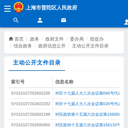
无障碍操作说明
跳转到网站导航区
跳转到主要内容区域
上海市普陀区人民政府
上海城市精神：
海纳百川
追求卓越
开明睿智
大气谦和
首页
政务
政府文件
委办局
投促办
综合政务
政府信息公开
主动公开文件目录
领导
新闻
主动公开文件目录
政务
营商
索引号
信息名称
SY310107202602205
对区十七届人大八次会议第095号代表建
民生
互动
SY310107202602202
对区十七届人大八次会议第026号代表建
SY310107202602198
对区政协第十五届六次会议第156056号
SY310107202600950
对区政协十五届六次会议第156132号提