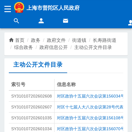
无障碍操作说明
跳转到网站导航区
跳转到主要内容区域
上海市普陀区人民政府
上海城市精神：
海纳百川
追求卓越
开明睿智
大气谦和
首页
政务
政府文件
街道镇
长寿路街道
综合政务
政府信息公开
主动公开文件目录
领导
新闻
主动公开文件目录
政务
营商
索引号
信息名称
SY310107202602608
对区政协十五届六次会议第156034号提
民生
互动
SY310107202602607
对区十七届人大八次会议第28号代表建
SY310107202601035
对区政协十五届六次会议第156108号提
SY310107202601034
对区政协十五届六次会议第156070号提