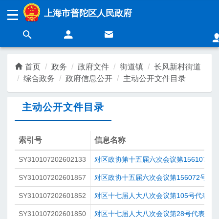
无障碍操作说明
跳转到网站导航区
跳转到主要内容区域
上海市普陀区人民政府
上海城市精神：
海纳百川
追求卓越
开明睿智
大气谦和
首页
政务
政府文件
街道镇
长风新村街道
综合政务
政府信息公开
主动公开文件目录
领导
新闻
主动公开文件目录
政务
营商
索引号
信息名称
SY310107202602133
对区政协第十五届六次会议第156107号
民生
互动
SY310107202601857
对区政协十五届六次会议第156072号提
SY310107202601852
对区十七届人大八次会议第105号代表建
SY310107202601850
对区十七届人大八次会议第28号代表建