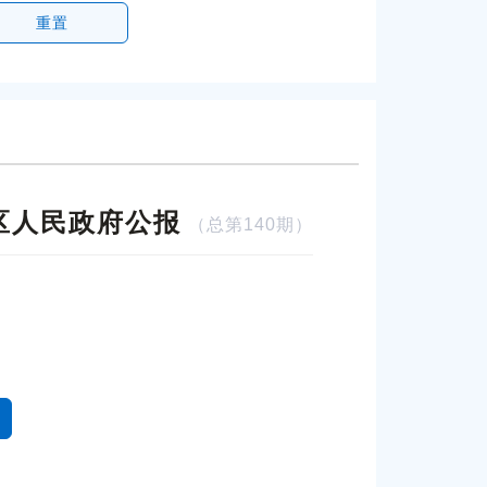
重置
区人民政府公报
（总第140期）