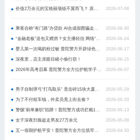
价值2万余元的宝格丽项链不翼而飞？ 原来是青年旅社的“室友”所为......
2026-07-08
乘客自称“有门路”办贷款 AI合成假图骗走网约车司机15000元
2026-06-30
“金融老板”送包又赠房？女主播轻信 网络“情缘”被骗近6万元
2026-06-24
婴儿第一次喝奶粉过敏 普陀警方开辟绿色通道紧急护送
2026-06-17
深夜里，店主亲眼目睹小偷行窃！
2026-06-15
2026年高考启幕 普陀警方全方位护航学子逐梦路
2026-06-07
男子自制弹弓“打鸟取乐” 竟击碎15块大厦玻璃
2026-05-29
为了不付租车钱，外卖员竟上街去偷？
2026-05-20
警惕“刷单兼职”陷阱！普陀警方成功拦截135万元涉诈资金
2026-05-13
女子深夜扫脸盗走男友27万余元
2026-05-08
五一假期护航平安！普陀警方全方位筑牢安全防线
2026-04-30