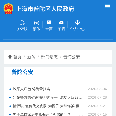
无障碍操作说明
跳转到网站导航区
跳转到主要内容区域
关怀版
语言
邮箱
个人中心
繁体
首页
新闻
部门动态
普陀公安
普陀公安
以军人底色 铸警营担当
2026-08-04
普陀警方跨省追捕取现“车手” 成功追回27万余元涉诈款
2026-07-28
情侣以“低价代充皮肤”为幌子 大肆诈骗“蛋仔派对”玩家群体
2026-07-21
男子拿自家房本竟骗开了邻居的门？ ——普陀警方侦破一起入室盗窃案件
2026-07-15