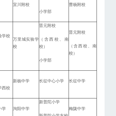
宜川附校
曹杨附校
小学部
晋元附校
晋元附校
验学校
万里城实验学
（含西校、南
（含西校、南
校
校）
校）
小学部
新杨中学
长征中心小学
长征中学
学西校
新普陀小学
小学
洵阳中学
梅陇中学
新普陀小学东校