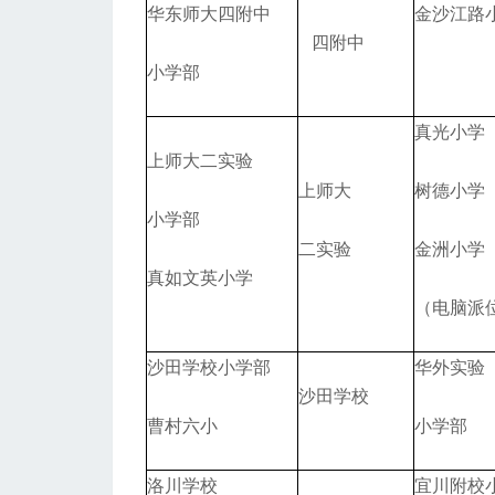
华东师大四附中
金沙江路
四附中
小学部
真光小学
上师大二实验
上师大
树德小学
小学部
二实验
金洲小学
真如文英小学
（电脑派
沙田学校小学部
华外实验
沙田学校
曹村六小
小学部
洛川学校
宜川附校