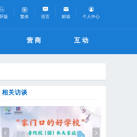
怀版
语言
邮箱
个人中心
繁体
营商
互动