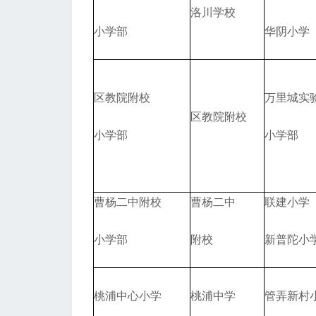
洛川学校
小学部
华阴小学
区教院附校
万里城实
区教院附校
小学部
小学部
曹杨二中附校
曹杨二中
联建小学
小学部
附校
新普陀小
桃浦中心小学
桃浦中学
管弄新村