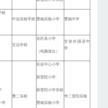
学校
中远实验学校
曹杨实验小学
曹杨中学
全区各小学
甘泉外国语中
文达学校
学
（电脑派位）
长征中心小学
新普陀小学
学
新普陀小学东校
曹二东校
华二普陀实验
小学
曹杨实验小学