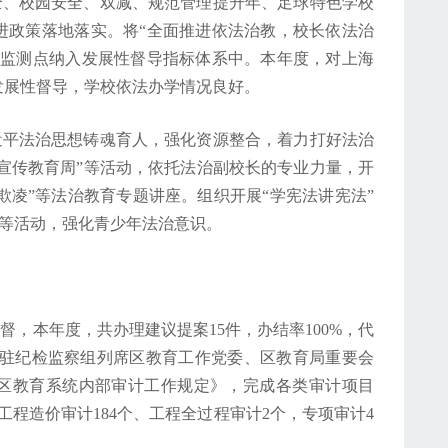
全、校园安全、双减、规范管理提升年、足球特色学校
进政策落地落实。将“全面推进依法治教，校长依法治
等监测点纳入发展性督导指标体系中。本年度，对上海
发展性督导，学校依法办学情况良好。
近平法治思想铸魂育人，强化资源整合，着力打好法治
治宣传教育周”等活动，依托法治副校长的专业力量，开
防欺凌”等法治教育专题讲座。组织开展“学宪法讲宪法”
行”等活动，强化青少年法治意识。
督，本年度，共办理建议提案15件，办结率100%，代
派驻纪检监察组列席区教育工作党委、区教育局重要会
区教育系统内部审计工作规定》，完成各类审计项目
、工程造价审计184个、工程全过程审计2个，专项审计4