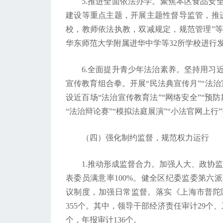
5.推进全面依法办学。聚焦本区食品安
建设等重点主题，开展主题性督导监管，推
校，教师依法执教，双减规定，规范管理”
华东师范大学附属进华中学等32所学校进行
6.全面提升青少年法治素养。坚持用习
宣传教育组合拳。开展“民法典宣传月”“法
设近百场“法治宣传教育法”“网络安全”“预
“法治辩论赛”“模拟法庭展演”“小法官网上
（四）强化制约监督，规范权力运行
1.推动形成监督合力。加强人大、政协监
表委员满意率100%。健全区纪委监委第六
议制度，加强日常监督。落实《上海市普陀
355个。其中，领导干部经济责任审计29个
个，年报审计136个。