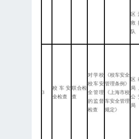
区
救
队
对学校
《校车安全
区
校车安
管理条例》
校车安
联合检
局
3
全管理
《上海市校
全检查
查
公
的监督
车安全管理
局
检查
规定》