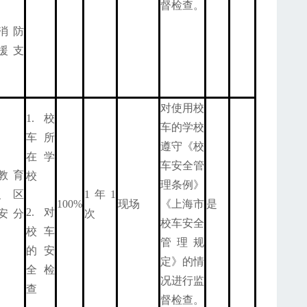
督检查。
消防
援支
对使用校
1.校
车的学校
车所
遵守《校
在学
车安全管
教育
校
理条例》
、区
1年1
100%
现场
《上海市
是
2.对
安分
次
校车安全
校车
管理规
的安
定》的情
全检
况进行监
查
督检查。