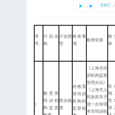
序
计划名
计划类
检查事
检
检查依据
号
称
型
项
体
《上海市培
训机构监督
管理办法》
区
对教育
《上海市人
教育类
局
类培训
民政府关于
培训机
联合检
市
机构的
1
进一步加强
构监督
查
管
监督检
本市培训机
检查
区