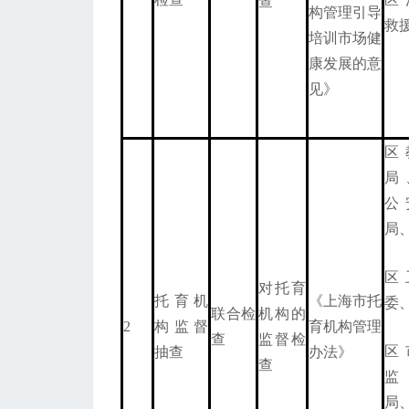
查
构管理引导
救
培训市场健
康发展的意
见》
区
局
公
局
区
对托育
托育机
《上海市托
委
联合检
机构的
2
构监督
育机构管理
查
监督检
区
抽查
办法》
查
局