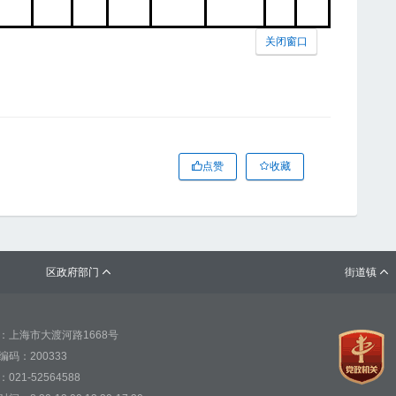
关闭窗口
点赞
收藏
区政府部门
街道镇


：上海市大渡河路1668号
编码：200333
021-52564588