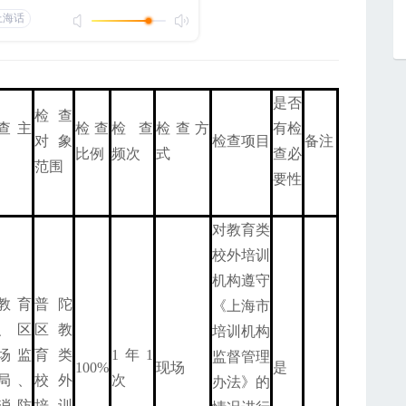
是否
检查
查主
检查
检查
检查方
有检
对象
检查项目
备注
比例
频次
式
查必
范围
要性
对教育类
校外培训
机构遵守
教育
普陀
《上海市
、区
区教
培训机构
场监
育类
1年1
监督管理
100%
现场
是
局、
校外
次
办法》的
消防
培训