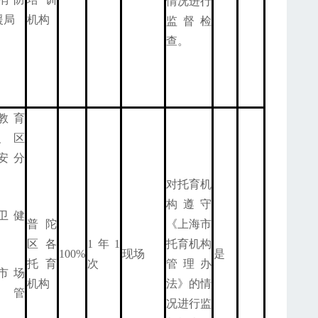
情况进行
援局
机构
监督检
查。
教育
、区
安分
、
对托育机
构遵守
卫健
普陀
《上海市
、
区各
1年1
托育机构
100%
现场
是
托育
次
管理办
市场
机构
法》的情
监管
况进行监
、