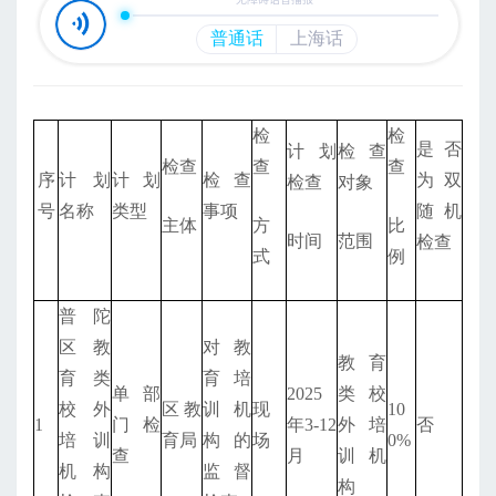
检
检
是否
计划
检查
检查
查
查
序
计划
计划
检查
为双
检查
对象
号
名称
类型
事项
随机
主体
方
比
时间
范围
检查
式
例
普陀
区教
对教
教育
育类
育培
单部
2025
类校
校外
区教
训机
现
10
1
门检
年3-12
外培
否
培训
育局
构的
场
0%
查
月
训机
机构
监督
构