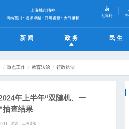
无障碍
关
新闻
政务
民生
局
重点工作
教育法治
行政执法
024年上半年“双随机、一
”抽查结果
12日
来源： 上海普陀