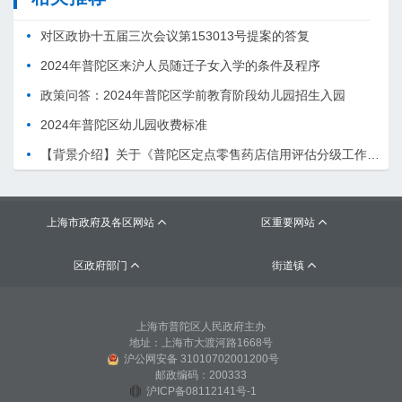
对区政协十五届三次会议第153013号提案的答复
2024年普陀区来沪人员随迁子女入学的条件及程序
政策问答：2024年普陀区学前教育阶段幼儿园招生入园
2024年普陀区幼儿园收费标准
【背景介绍】关于《普陀区定点零售药店信用评估分级工作方案（草案）》的起草说明
上海市政府及各区网站
区重要网站


区政府部门
街道镇


上海市普陀区人民政府主办
地址：上海市大渡河路1668号
沪公网安备 31010702001200号
邮政编码：200333
沪ICP备08112141号-1