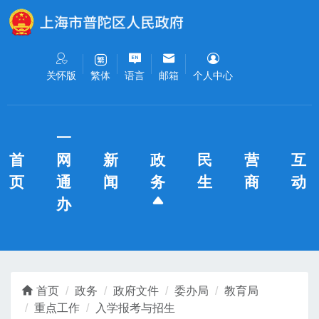
无障碍操作说明
跳转到网站导航区
跳转到主要内容区域
关怀版
语言
邮箱
个人中心
繁体
一
首
网
新
政
民
营
互
页
通
闻
务
生
商
动
办
首页
政务
政府文件
委办局
教育局
重点工作
入学报考与招生