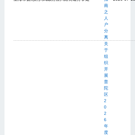
南
之
人
户
分
离
关
于
组
织
开
展
普
陀
区
2
0
2
6
年
度