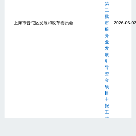
第
二
批
上海市普陀区发展和改革委员会
市
2026-06-0
服
务
业
发
展
引
导
资
金
项
目
申
报
工
作
的
通