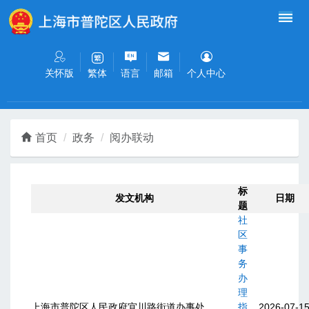
无障碍操作说明
跳转到网站导航区
跳转到主要内容区域
关怀版
语言
邮箱
个人中心
繁体
首页
政务
阅办联动
标
发文机构
日期
题
社
区
事
务
办
理
上海市普陀区人民政府宜川路街道办事处
指
2026-07-1