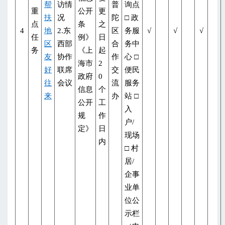
帮
访情
普
询点
重
公开
更
扶
况
陀
□ 政
点
条
之
4
地
2.东
区
务服
√
√
√
任
例》
日
区
西部
合
务中
务
《上
起
友
协作
作
心 □
海市
2
好
联席
交
便民
政府
0
往
会议
流
服务
信息
个
来
办
站 □
公开
工
入
规
作
户/
定》
日
现场
内
□ 村
居/
企事
业单
位公
示栏