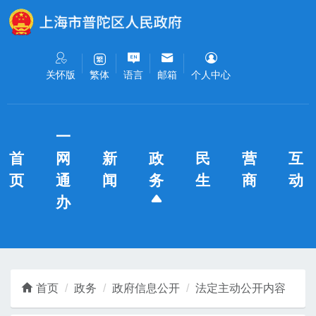
无障碍操作说明
跳转到网站导航区
跳转到主要内容区域
关怀版
语言
邮箱
个人中心
繁体
一
首
网
新
政
民
营
互
页
通
闻
务
生
商
动
办
首页
政务
政府信息公开
法定主动公开内容