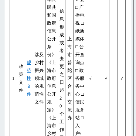
民共
□ 广
信
和国
播电
息
政府
视 □
形
信息
纸质
成
公开
上
媒体
或
条
海
□ 公
者
涉及
例》
市
开查
变
规
乡村
《上
普
询点
政
更
范
振兴
海市
陀
□ 政
策
之
1
性
领域
政府
区
务服
√
√
√
文
日
文
的规
信息
合
务中
件
起
件
范性
公开
作
心 □
2
文件
规
交
便民
0
定》
流
服务
个
《上
办
站 □
工
海市
入
作
乡村
户/