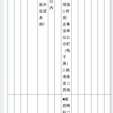
日
振兴
现场
内
促进
□ 村
条
居/
例》
企事
业单
位公
示栏
（电
子
屏）
□ 精
准推
送 □
其他
■政
府网
站 □