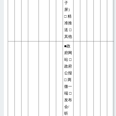
子
屏）
□ 精
准推
送 □
其他
■政
府网
站 □
政府
公报
□ 两
微一
端 □
发布
会/
听