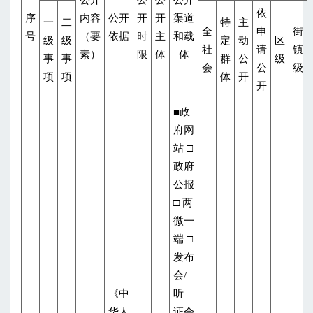
公开
公
公
公开
依
序
内容
公开
开
开
渠道
一
二
特
主
全
申
街
号
（要
依据
时
主
和载
级
级
定
动
区
社
请
镇
素）
限
体
体
事
事
群
公
级
会
公
级
项
项
体
开
开
■政
府网
站 □
政府
公报
□ 两
微一
端 □
发布
会/
《中
听
华人
证会