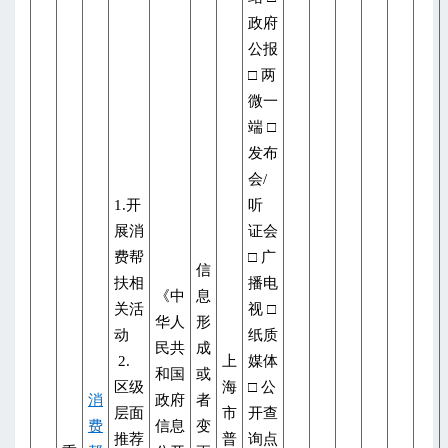
政府
公报
□ 两
微一
端 □
发布
会/
1.开
听
展消
证会
费帮
□ 广
信
扶相
播电
《中
息
关活
视 □
华人
形
动
纸质
民共
成
2.
上
媒体
和国
或
区级
海
□ 公
消
政府
者
层面
市
开查
费
信息
变
推荐
普
询点