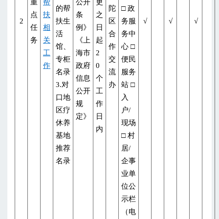
重
帮
公开
更
的帮
陀
□ 政
点
扶
条
之
2
扶生
区
务服
√
√
√
任
相
例》
日
活
合
务中
务
关
《上
起
馆、
作
心 □
工
海市
2
专柜
交
便民
作
政府
0
名录
流
服务
信息
个
3.对
办
站 □
公开
工
口地
入
规
作
区疗
户/
定》
日
休养
现场
内
基地
□ 村
推荐
居/
名录
企事
业单
位公
示栏
（电