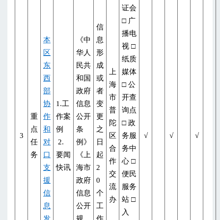
证会
□ 广
信
播电
本
《中
息
视 □
区
华人
形
纸质
东
民共
成
上
媒体
西
和国
或
海
□ 公
部
政府
者
市
开查
协
1.工
信息
变
普
询点
重
作
作案
公开
更
陀
□ 政
点
和
例
条
之
3
区
务服
√
√
√
任
对
2.
例》
日
合
务中
务
口
要闻
《上
起
作
心 □
支
快讯
海市
2
交
便民
援
政府
0
流
服务
信
信息
个
办
站 □
息
公开
工
入
发
规
作