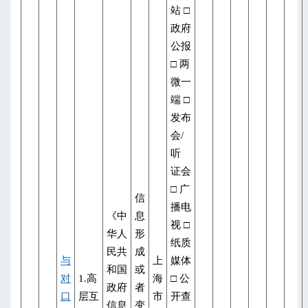
站 □
政府
公报
□ 两
微一
端 □
发布
会/
听
证会
□ 广
信
播电
《中
息
视 □
华人
形
纸质
民共
成
与
上
媒体
和国
或
对
1.高
海
□ 公
政府
者
口
层互
市
开查
信息
变