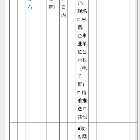
户/
布
定》
日
现场
内
□ 村
居/
企事
业单
位公
示栏
（电
子
屏）
□ 精
准推
送 □
其他
■政
府网