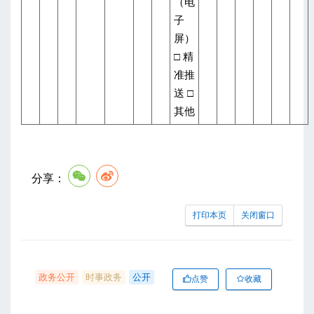
（电
子
屏）
□ 精
准推
送 □
其他
分享：
打印本页
关闭窗口
政务公开
时事政务
公开
点赞
收藏