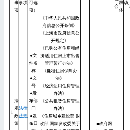
事
事项
可选
群
动
会
项
项）
体
《中华人民共和国政
府信息公开条例》
《上海市政府信息公
开规定》
《已购公有住房和经
●文
济适用住房上市出售
件名
管理暂行办法》
称
《廉租住房保障办
●文
法》
号
《经济适用住房管理
●发
办法》
法
布部
《公共租赁住房管理
规
法律
门
办法》
1
政
法规
●发
《住房城乡建设部 财
策
布日
政部 国家发改委关于
■政府网