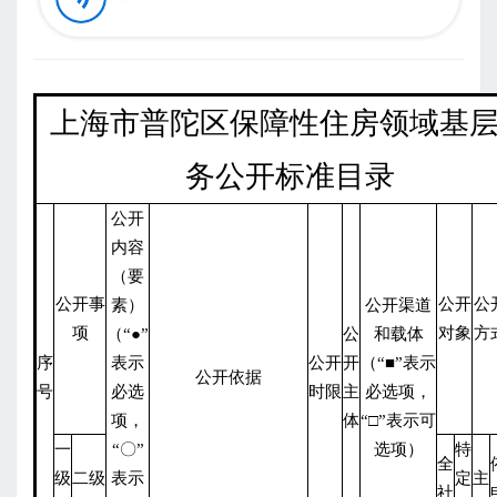
上海市普陀区保障性住房领域基
务公开标准目录
公开
内容
（要
公开事
公开
公
素）
公开渠道
项
对象
方
（“●”
公
和载体
序
表示
公开
开
（“■”表示
公开依据
号
必选
时限
主
必选项，
项，
体
“□”表示可
一
“
〇
”
选项）
特
全
级
二级
表示
定
主
社