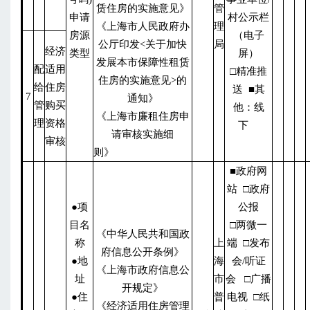
赁住房的实施意见》
管
申请
村公示栏
《上海市人民政府办
理
房源
（电子
公厅印发<关于加快
局
经济
类型
屏）
发展本市保障性租赁
配
适用
□精准推
住房的实施意见>的
给
住房
送 ■其
7
通知》
管
购买
他：线
《上海市廉租住房申
理
资格
下
请审核实施细
审核
则》
■政府网
站 □政府
●项
公报
目名
□两微一
《中华人民共和国政
称
上
端 □发布
府信息公开条例》
●地
海
会/听证
《上海市政府信息公
址
市
会 □广播
开规定》
●住
普
电视 □纸
《经济适用住房管理