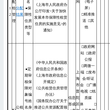
局
（电子
配
名
《上海市人民政府办
屏）
1
给
分配
●保
公厅印发<关于加快
□精准推
2
管
结果
障性
发展本市保障性租赁
送 □其
理
住房
住房的实施意见>的
他
类型
通知》
等
□政府网
站 □政府
公报
《中华人民共和国政
□两微一
●定
府信息公开条例》
上
端 □发布
期审
《上海市政府信息公
海
会/听证
核保
开规定》
市
会 □广播
障对
《公共租赁住房管理
普
电视 □纸
象编
办法》
信息
陀
质媒
号姓
《国务院办公厅关于
形成
区
体 □
公租
名身
推进公共资源配置领