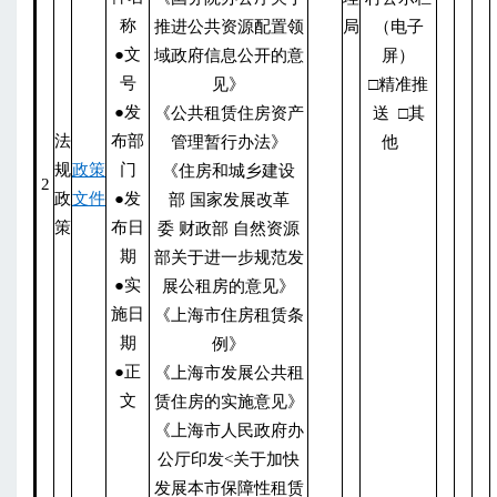
称
推进公共资源配置领
局
（电子
●文
域政府信息公开的意
屏）
号
见》
□精准推
●发
《公共租赁住房资产
送 □其
法
布部
管理暂行办法》
他
规
政策
门
《住房和城乡建设
2
政
文件
●发
部 国家发展改革
策
布日
委 财政部 自然资源
期
部关于进一步规范发
●实
展公租房的意见》
施日
《上海市住房租赁条
期
例》
●正
《上海市发展公共租
文
赁住房的实施意见》
《上海市人民政府办
公厅印发<关于加快
发展本市保障性租赁