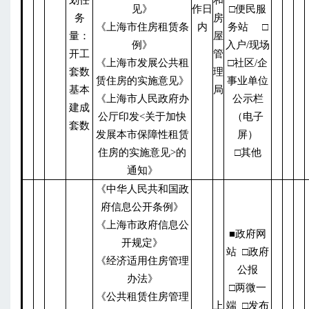
划任
和
见》
作日
□便民服
务
房
《上海市住房租赁条
内
务站 □
量：
屋
例》
入户/现场
开工
管
《上海市发展公共租
□社区/企
套数
理
赁住房的实施意见》
事业单位
基本
局
《上海市人民政府办
公示栏
建成
公厅印发<关于加快
（电子
套数
发展本市保障性租赁
屏）
住房的实施意见>的
□其他
通知》
《中华人民共和国政
府信息公开条例》
《上海市政府信息公
■政府网
开规定》
站 □政府
《经济适用住房管理
公报
办法》
□两微一
《公共租赁住房管理
上
端 □发布