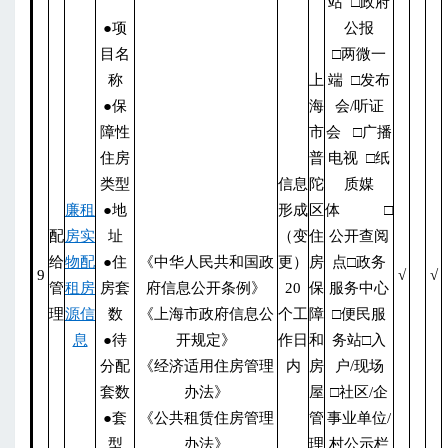
站 □政府
●项
公报
目名
□两微一
称
上
端 □发布
●保
海
会/听证
障性
市
会 □广播
住房
普
电视 □纸
类型
信息
陀
质媒
廉租
●地
形成
区
体 □
配
房实
址
（变
住
公开查阅
给
物配
●住
《中华人民共和国政
更）
房
点□政务
9
√
√
管
租房
房套
府信息公开条例》
20
保
服务中心
理
源信
数
《上海市政府信息公
个工
障
□便民服
息
●待
开规定》
作日
和
务站□入
分配
《经济适用住房管理
内
房
户/现场
套数
办法》
屋
□社区/企
●套
《公共租赁住房管理
管
事业单位/
型
办法》
理
村公示栏