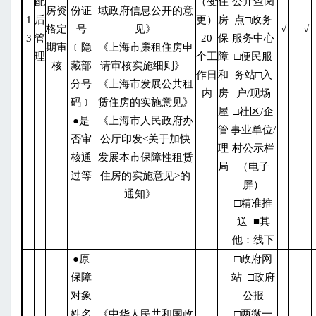
配
（变
住
公开查阅
房资
份证
域政府信息公开的意
1
后
更）
房
点□政务
格定
号
见》
√
√
3
管
20
保
服务中心
期审
﹝隐
《上海市廉租住房申
理
个工
障
□便民服
核
藏部
请审核实施细则》
作日
和
务站□入
分号
《上海市发展公共租
内
房
户/现场
码﹞
赁住房的实施意见》
屋
□社区/企
●是
《上海市人民政府办
管
事业单位/
否审
公厅印发<关于加快
理
村公示栏
核通
发展本市保障性租赁
局
（电子
过等
住房的实施意见>的
屏）
通知》
□精准推
送 ■其
他：线下
●原
□政府网
保障
站 □政府
对象
公报
姓名
《中华人民共和国政
□两微一