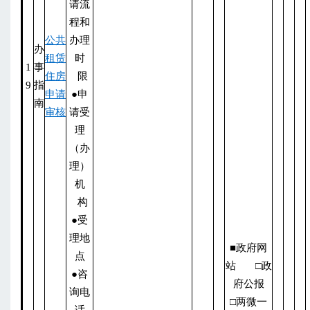
请流
程和
公共
办理
办
租赁
时
1
事
住房
限
9
指
申请
●申
南
审核
请受
理
（办
理）
机
构
●受
理地
■政府网
点
站 □政
●咨
府公报
询电
□两微一