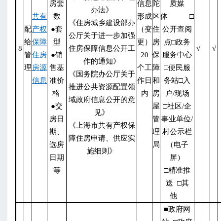
房套
信息
陀
质媒
办法》
共有
数
形成
区
体 □
《住房城乡建设部办
配
产权
●套
（变
住
公开查阅
公厅关于进一步加强
给
保障
型
更）
房
点□政务
8
住房保障信息公开工
√
√
管
住房
●销
20
保
服务中心
作的通知》
理
房源
售基
个工
障
□便民服
《国务院办公厅关于
信息
准价
作日
和
务站□入
推进公共资源配置领
格
内
房
户/现场
域政府信息公开的意
●交
屋
□社区/企
见》
房日
管
事业单位/
《上海市共有产权保
期、
理
村公示栏
障住房申请、供应实
选房
局
（电子
施细则》
日期
屏）
等
□精准推
送 □其
他
■政府网