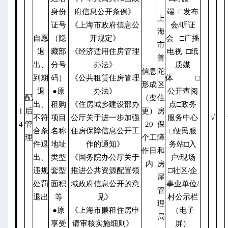
身份
府信息公开条例》
端 □发布
上
证号
《上海市政府信息公
会/听证
海
自愿
（隐
开规定》
会 □广播
市
退
藏部
《经济适用住房管理
电视 □纸
普
出、
分号
办法》
质媒
信息
陀
到期
码）
《公共租赁住房管理
体 □
形成
区
退
●原
办法》
公开查阅
配
（变
住
出、
租购
《住房城乡建设部办
点□政务
1
后
更）
房
不符
项目
公厅关于进一步加强
服务中心
√
4
管
20
保
合条
名称
住房保障信息公开工
□便民服
理
个工
障
件退
地址
作的通知》
务站□入
作日
和
出、
类型
《国务院办公厅关于
户/现场
内
房
违规
套型
推进公共资源配置领
□社区/企
屋
处罚
面积
域政府信息公开的意
事业单位/
管
退出
等
见》
村公示栏
理
●原
《上海市廉租住房申
（电子
局
享受
请审核实施细则》
屏）