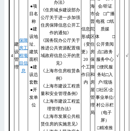
办法》
●项
海
会/听证
《住房城乡建设部办
目名
市
会 □广播
公厅关于进一步加强
称
普
电视 □纸
住房保障信息公开工
●建
信息
陀
质媒
作的通知》
设地
形成
区
体 □
保障
《国务院办公厅关于
建
址、
（变
住
公开查阅
房工
推进公共资源配置领
设
建筑
更）
房
点□政务
4
程项
域政府信息公开的意
√
√
管
面积
20
保
服务中心
目信
见》
理
●建
个工
障
□便民服
息
《上海市住房租赁条
设总
作日
和
务站□入
例》
套数
内
房
户/现场
《上海市建设工程质
●开
屋
□社区/企
量和安全管理条例》
发单
管
事业单位/
《上海市建设工程监
位
理
村公示栏
理管理办法》
局
（电子
《上海市发展公共租
屏）
赁住房的实施意见》
□精准推