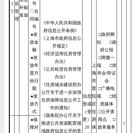
1
后
号
补贴
5
管
〇合
发放
理
同编
《中华人民共和国政
号
府信息公开条例》
●发
□政府网
《上海市政府信息公
放金
站 □政
开规定》
额
府公报
《经济适用住房管理
●发
□两微一
办法》
放年
上
端 □发
《公共租赁住房管理
度月
海
布会/听证
办法》
份日
市
会
《住房城乡建设部办
期
普
□广播电
公厅关于进一步加强
●发
信息
陀
视 □纸
住房保障信息公开工
放方
形成
区
质媒体
作的通知》
式
（变
住
□公开查
《国务院办公厅关于
更）
房
阅点 □
●保
推进公共资源配置领
√
20
保
政务服务
障对
域政府信息公开的意