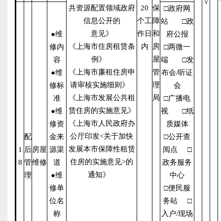
√
共资源配置领域政府
20
保
□政府网
信息公开的
个工
障
站 □政
意见》
作日
和
●维
府公报
《上海市住房租赁条
内
房
修内
□两微一
例》
屋
容
端 □发
《上海市廉租住房申
管
●维
布会/听证
请审核实施细则》
理
修标
会
《上海市发展公共租
局
准
□广播电
赁住房的实施意见》
●维
视 □纸
《上海市人民政府办
修资
质媒体
公厅印发<关于加快
配
金来
□公开查
发展本市保障性租赁
1
后
房屋
源渠
阅点 □
住房的实施意见>的
8
管
维修
道
政务服务
通知》
理
●维
中心
修单
□便民服
位名
务站 □
称
入户/现场