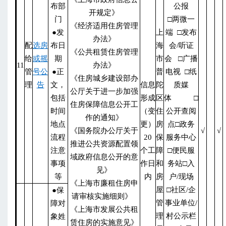
布部
公报
开规定》
门
□两微一
《经济适用住房管理
●发
上
端 □发布
办法》
配
选房
布日
海
会/听证
《公共租赁住房管理
给
或摇
期
市
会 □广播
11
办法》
管
号公
●正
普
电视 □纸
《住房城乡建设部办
理
告
文，
信息
陀
质媒
公厅关于进一步加强
包括
形成
区
体 □
住房保障信息公开工
时间
（变
住
公开查阅
作的通知》
地点
更）
房
点□政务
《国务院办公厅关于
√
√
流程
20
保
服务中心
推进公共资源配置领
注意
个工
障
□便民服
域政府信息公开的意
事项
作日
和
务站□入
见》
等
内
房
户/现场
《上海市廉租住房申
屋
□社区/企
●保
请审核实施细则》
管
事业单位/
障对
《上海市发展公共租
理
村公示栏
象姓
赁住房的实施意见》