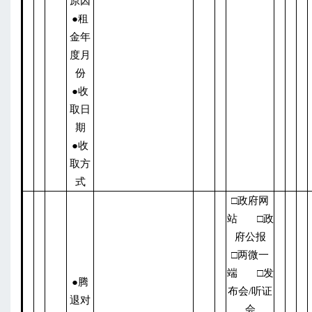
原因
●租
金年
度月
份
●收
取日
期
●收
取方
式
□政府网
站 □政
府公报
□两微一
端 □发
●腾
布会/听证
退对
会