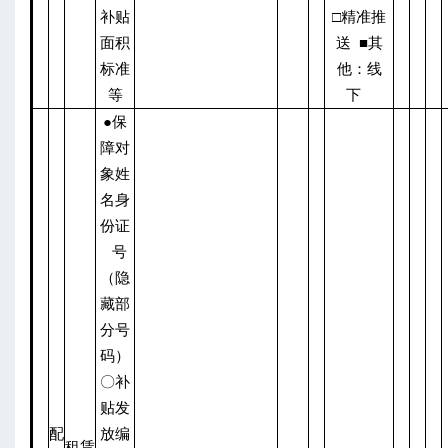
补贴
□精准推
面积
送 ■其
标准
他：线
等
下
●保
障对
象姓
名身
份证
号
（隐
藏部
分号
码）
〇补
贴发
配
放编
租赁