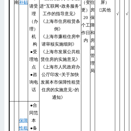
南
补贴
（变
住
屏）
请受
进“互联网+政务服务”
更）
房
□其他
理
工作的指导意见》
√
√
20
保
（办
《上海市住房租赁条
个工
障
理）
例》
作日
和
机
《上海市廉租住房申
内
房
构
请审核实施细则》
屋
●受
《上海市发展公共租
管
理地
赁住房的实施意见》
理
点
《上海市人民政府办
局
●咨
公厅印发<关于加快
询电
发展本市保障性租赁
话
住房的实施意见>的
通知》
●合
同范
保障
本
性租
●备