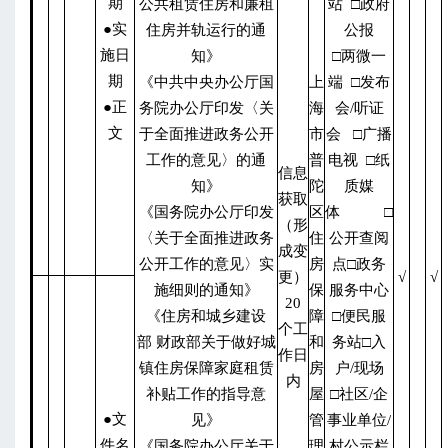
期
公共租赁住房和廉租
站 □政府
●实
住房并轨运行的通
公报
施日
知》
□两微一
期
《中共中央办公厅国
上
端 □发布
●正
务院办公厅印发〈关
海
会/听证
文
于全面推进政务公开
市
会 □广播
工作的意见〉的通
普
电视 □纸
信息
知》
陀
质媒
获取
《国务院办公厅印发
区
体 □
（形
〈关于全面推进政务
住
公开查阅
成变
公开工作的意见〉实
房
点□政务
更）
√
√
施细则的通知》
保
服务中心
20
《住房和城乡建设
障
□便民服
个工
部 财政部关于做好城
和
务站□入
作日
镇住房保障家庭租赁
房
户/现场
内
补贴工作的指导意
屋
□社区/企
●文
见》
管
事业单位/
件名
《国务院办公厅关于
理
村公示栏