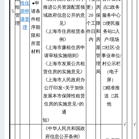
性住
●申
给
推进公共资源配置领
更）
房
点□政务
5
房申
请条
管
域政府信息公开的意
20
保
服务中心
请受
件程
理
见》
个工
障
□便民服
理
序期
《上海市住房租赁条
作日
和
务站□入
限和
例》
内
房
户/现场
所需
《上海市廉租住房申
屋
□社区/企
材料
请审核实施细则》
管
事业单位/
《上海市发展公共租
理
村公示栏
赁住房的实施意见》
局
（电子
《上海市人民政府办
屏）
公厅印发<关于加快
□精准推
发展本市保障性租赁
送 □其
住房的实施意见>的
他
通
知》
√
√
《中华人民共和国政
府信息公开条例》