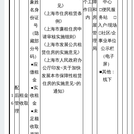
个工
障
中心
象姓
见》
作日
和
□便民服
名身
《上海市住房租赁条
内
房
务站 □
份证
例》
屋
入户/现场
号
《上海市廉租住房申
管
□社区/企
（隐
请审核实施细则》
理
事业单位
藏部
《上海市发展公共租
局
公示栏
分号
赁住房的实施意见》
（电子
码）
《上海市人民政府办
屏）
●应
公厅印发<关于加快
■其他：
缴租
发展本市保障性租赁
线下
金
住房的实施意见>的
配
●实
通知》
1
后
租金
收租
6
管
收取
金
理
●未
足额
收取