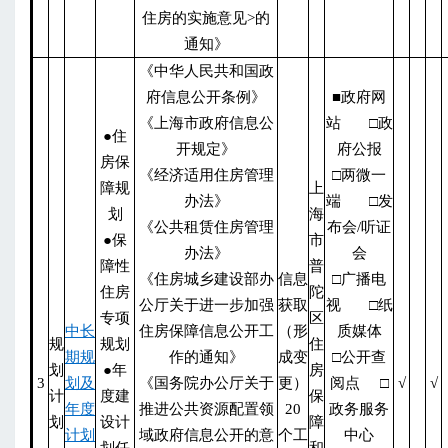
住房的实施意见>的
通知》
《中华人民共和国政
府信息公开条例》
■政府网
《上海市政府信息公
站 □政
●住
开规定》
府公报
房保
《经济适用住房管理
□两微一
障规
上
办法》
端 □发
划
海
《公共租赁住房管理
布会/听证
●保
市
办法》
会
障性
普
《住房城乡建设部办
信息
□广播电
住房
陀
公厅关于进一步加强
获取
视 □纸
专项
区
中长
住房保障信息公开工
（形
质媒体
规
规划
住
期规
作的通知》
成变
□公开查
划
●年
房
3
划及
《国务院办公厅关于
更）
阅点 □
√
√
计
度建
保
年度
推进公共资源配置领
20
政务服务
划
设计
障
计划
域政府信息公开的意
个工
中心