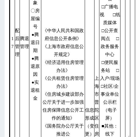
象
□广播电
〇房
视 □纸
屋编
质媒体
号
配
《中华人民共和国政
□公开查
●腾
1
后
腾退
府信息公开条例》
阅点 □
退日
7
管
管理
《上海市政府信息公
政务服务
期
理
开规定》
中心
●腾
《经济适用住房管理
□便民服
退原
办法》
务站 □
因
《公共租赁住房管理
上
入户/现场
●实
办法》
海
□社区/企
退租
《住房城乡建设部办
市
事业单位
金
公厅关于进一步加强
普
公示栏
住房保障信息公开工
信息
陀
（电子
作的通知》
形成
区
屏）
《国务院办公厅关于
（变
住
■其他：
推进公
更）
房
线下