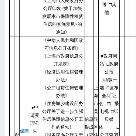
《上海市人民政府办
送 □其
公厅印发<关于加快
他
发展本市保障性租赁
住房的实施意见>的
通知》
《中华人民共和国政
府信息公开条例》
《上海市政府信息公
■政府网
开规定》
站 □政府
《经济适用住房管理
公报
办法》
□两微一
《公共租赁住房管理
上
端 □发布
办法》
海
会/听证
《住房城乡建设部办
市
会 □广播
●申
公厅关于进一步加强
普
电视 □纸
请受
住房保障信息公开工
信息
陀
质媒
理公
作的通知》
形成
区
体 □
保障
告
配
《国务院办公厅关于
（变
住
公开查阅