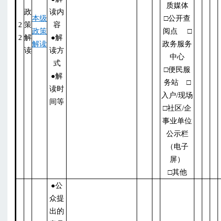
质媒体
政
读内
本级
□公开查
2
策
容
政策
阅点 □
2
解
●解
解读
政务服务
读
读方
中心
式
□便民服
●解
务站 □
读时
入户/现场
间等
□社区/企
事业单位
公示栏
（电子
屏）
□其他
●公
众提
出的