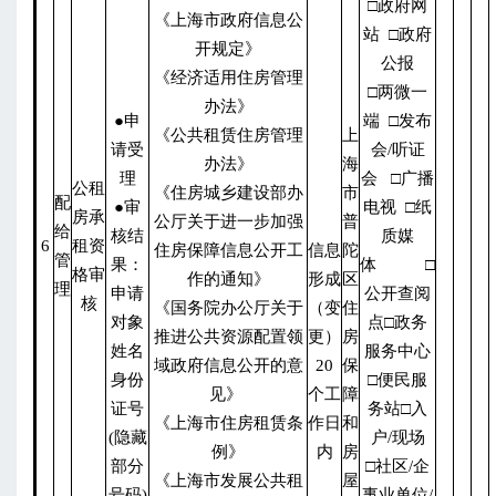
□政府网
《上海市政府信息公
站 □政府
开规定》
公报
《经济适用住房管理
□两微一
办法》
●申
端 □发布
《公共租赁住房管理
上
请受
会/听证
办法》
海
理
会 □广播
公租
《住房城乡建设部办
市
配
●审
电视 □纸
房承
公厅关于进一步加强
普
给
核结
质媒
6
租资
住房保障信息公开工
信息
陀
管
果：
体 □
格审
作的通知》
形成
区
理
申请
公开查阅
核
《国务院办公厅关于
（变
住
对象
点□政务
推进公共资源配置领
更）
房
姓名
服务中心
域政府信息公开的意
20
保
身份
□便民服
见》
个工
障
证号
务站□入
《上海市住房租赁条
作日
和
(隐藏
户/现场
例》
内
房
部分
□社区/企
《上海市发展公共租
屋
号码)
事业单位/