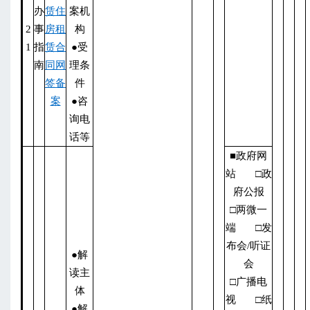
办
赁住
案机
2
事
房租
构
1
指
赁合
●受
南
同网
理条
签备
件
案
●咨
询电
话等
■政府网
站 □政
府公报
□两微一
端 □发
布会/听证
●解
会
读主
□广播电
体
视 □纸
●解