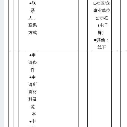
●联
□社区/企
系
事业单位
人，
公示栏
联系
（电子
方式
屏）
■其他：
线下
●申
请条
件
●申
请所
需材
料及
范
本
●申