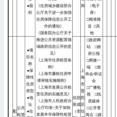
●面
《住房城乡建设部办
局
（电子
积
公厅关于进一步加强
屏）
住房保障信息公开工
□精准推
作的通知》
送 □其
《国务院办公厅关于
他
推进公共资源配置领
□政府网
域政府信息公开的意
站 □政
●项
见》
府公报
目名
《上海市住房租赁条
□两微一
称
例》
端 □发
●保
上
《上海市廉租住房申
布会/听证
障性
海
请审核实施细则》
会
住房
市
《上海市发展公共租
□广播电
类型
普
赁住房的实施意见》
视 □纸
●地
信息
陀
《上海市人民政府办
质媒体
址
形成
区
公厅印发<关于加快
公共
□公开查
配
●住
（变
住
发展本市保障性租赁
租赁
阅点 □政