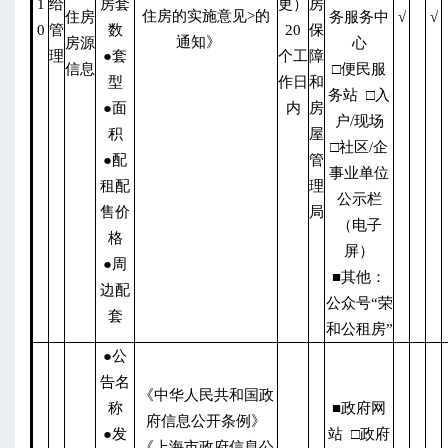
1
给
房套
更）
房
住房的实施意见>的
住房
务服务中
√
√
0
管
数
20
保
通知》
房源
心
理
●套
个工
障
信息
□便民服
型
作日
和
务站 □入
●面
内
房
户/现场
积
屋
□社区/企
●配
管
事业单位
租配
理
公示栏
售价
局
（电子
格
屏）
●周
■其他：
边配
公众号“荣
套
和公租房”
●公
告名
《中华人民共和国政
称
■政府网
府信息公开条例》
●发
站 □政府
《上海市政府信息公