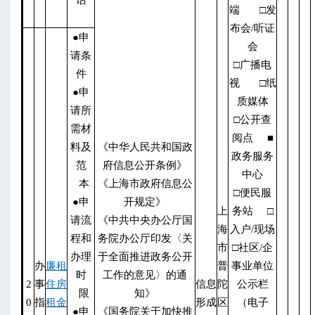
话
端 □发
布会/听证
●申
会
请条
□广播电
件
视 □纸
●申
质媒体
请所
□公开查
需材
阅点 ■
料及
《中华人民共和国政
政务服务
范
府信息公开条例》
中心
本
《上海市政府信息公
□便民服
●申
开规定》
上
务站 □
请流
《中共中央办公厅国
海
入户/现场
程和
务院办公厅印发〈关
市
□社区/企
办理
于全面推进政务公开
办
廉租
普
事业单位
时
工作的意见〉的通
2
事
住房
信息
陀
公示栏
限
知》
0
指
租金
形成
区
（电子
●申
《国务院关于加快推