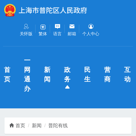
无障碍操作说明
跳转到网站导航区
跳转到主要内容区域
关怀版
语言
邮箱
个人中心
繁体
一
首
网
新
政
民
营
互
页
通
闻
务
生
商
动
办
首页
新闻
普陀有线