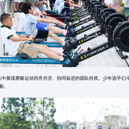
中展现赛艇运动同舟共济、协同奋进的团队特质。少年选手们
貌。