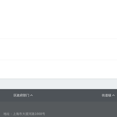
区政府部门
街道镇


地址：上海市大渡河路1668号