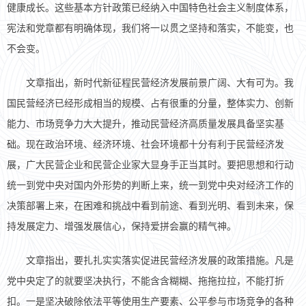
健康成长。这些基本方针政策已经纳入中国特色社会主义制度体系，
宪法和党章都有明确体现，我们将一以贯之坚持和落实，不能变，也
不会变。
文章指出，新时代新征程民营经济发展前景广阔、大有可为。我
国民营经济已经形成相当的规模、占有很重的分量，整体实力、创新
能力、市场竞争力大大提升，推动民营经济高质量发展具备坚实基
础。现在政治环境、经济环境、社会环境都十分有利于民营经济发
展，广大民营企业和民营企业家大显身手正当其时。要把思想和行动
统一到党中央对国内外形势的判断上来，统一到党中央对经济工作的
决策部署上来，在困难和挑战中看到前途、看到光明、看到未来，保
持发展定力、增强发展信心，保持爱拼会赢的精气神。
文章指出，要扎扎实实落实促进民营经济发展的政策措施。凡是
党中央定了的就要坚决执行，不能含含糊糊、拖拖拉拉，不能打折
扣。一是坚决破除依法平等使用生产要素、公平参与市场竞争的各种