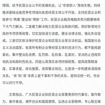
障碍。给予民营企业公平的发展机会，让“非禁即入”落地生根。持续
推进基础设施竞争性领域向各类经营主体公平开放，支持民营企业积
极参与“两重”建设和“两新”工作。民营企业融资难融资贵问题要继续
下大气力解决。二是着力解决拖欠民营企业账款问题。用好新增地方
政府专项债等政策，切实加快清欠进度。健全法律法规，强化失信惩
戒。三是切实依法保护民营企业和民营企业家合法权益。我国是社会
主义法治国家，各类所有制企业等经营主体的违法行为，都不能规避
查处。集中整治乱收费、乱罚款、乱检查、乱查封，坚决防止违规异
地执法和趋利性执法。四是认真落实各项纾困政策。提高政策精准
度，实事求是，综合施策，发挥集合效应。五是进一步构建亲清政商
关系。“亲”和“清”本质上是干事和干净的关系，是辩证统一的，完全
可以并行不悖。
文章指出，广大民营企业和民营企业家要勇担时代重任，敢作敢
为、善作善成，满怀创业和报国激情，弘扬企业家精神，专心致志做