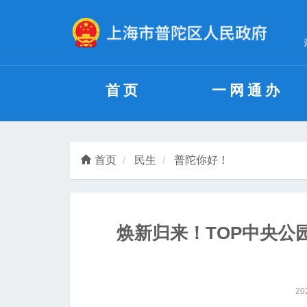
无障碍操作说明
跳转到网站导航区
跳转到主要内容区域
首页
一网通办
首页
民生
普陀你好！
焕新归来！TOP中央公
20