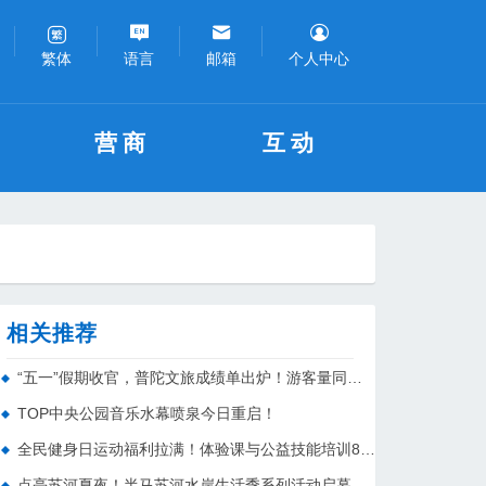
语言
邮箱
个人中心
繁体
营商
互动
相关推荐
“五一”假期收官，普陀文旅成绩单出炉！游客量同比增长145%
TOP中央公园音乐水幕喷泉今日重启！
全民健身日运动福利拉满！体验课与公益技能培训8月6日开启预约，还有普陀这些免费场馆等你来
点亮苏河夏夜！半马苏河水岸生活季系列活动启幕