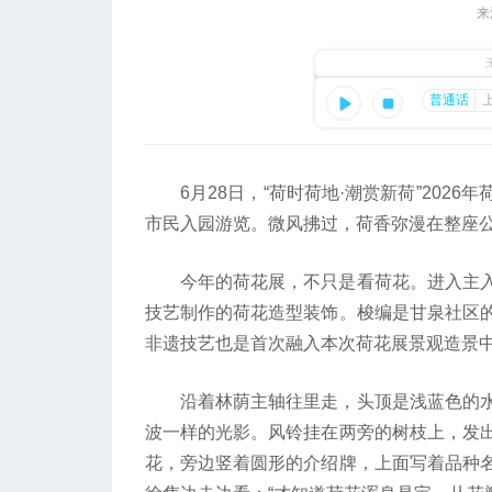
来
6月28日，“荷时荷地·潮赏新荷”2026
市民入园游览。微风拂过，荷香弥漫在整座
今年的荷花展，不只是看荷花。进入主入
技艺制作的荷花造型装饰。梭编是甘泉社区
非遗技艺也是首次融入本次荷花展景观造景
沿着林荫主轴往里走，头顶是浅蓝色的水
波一样的光影。风铃挂在两旁的树枝上，发
花，旁边竖着圆形的介绍牌，上面写着品种