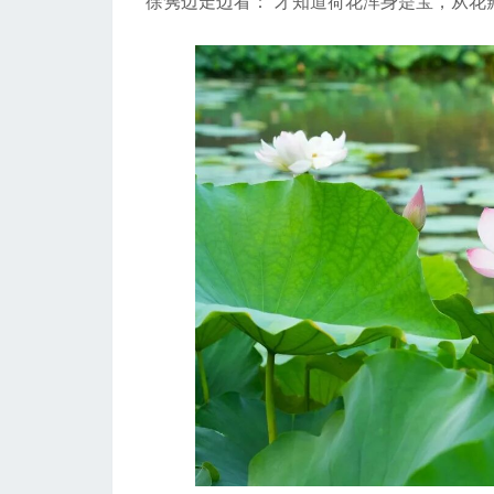
徐隽边走边看：“才知道荷花浑身是宝，从花