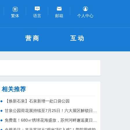
语言
邮箱
个人中心
繁体
营商
互动
相关推荐
【焕新石泉】石泉新增一处口袋公园
甘泉公园荷花展持续至7月25日！六大展区解锁日夜双景游园体验
免费逛！680㎡绣球花海盛放，苏州河畔邂逅夏日浪漫
央视关注：半马苏河从“观光”到“入戏”！普陀用戏韵水岸激活文旅新场景