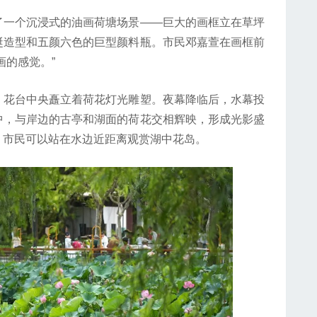
一个沉浸式的油画荷塘场景——巨大的画框立在草坪
蜓造型和五颜六色的巨型颜料瓶。市民邓嘉萱在画框前
画的感觉。”
花台中央矗立着荷花灯光雕塑。夜幕降临后，水幕投
中，与岸边的古亭和湖面的荷花交相辉映，形成光影盛
，市民可以站在水边近距离观赏湖中花岛。