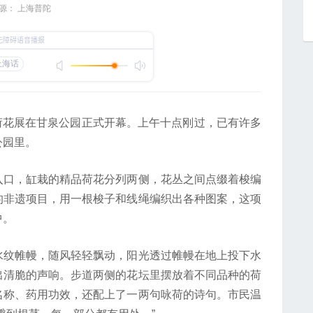
源： 上海普陀
年荷花展在甘泉公园正式开幕。上午十点刚过，已有许多
公园里。
口，缸栽的精品荷花分列两侧，花丛之间点缀着梭编
的非遗项目，用一根梭子和线绳编织出各种图案，这项
中。
纹帷幔，随风轻轻飘动，阳光透过帷幔在地上投下水
出清脆的声响。步道两侧的花坛里摆放着不同品种的荷
名称、药用功效，还配上了一两句咏荷的诗句。市民温