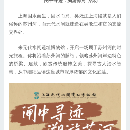
“闸中寻迹，溯游苏河”活动
上海因水而生，因水而兴。吴淞江上海段就是人们
俗称的苏州河，而元代水闸就建造在吴淞江和它的支流
交界处。
来元代水闸遗址博物馆，开启一场属于苏州河的时
光旅程。你将沿着苏州河的脉络，领略苏州河岸边特色
的桥梁、建筑，欣赏传统服饰之美，探寻古人治水智
慧，从中细细品读这座城市深厚浓郁的文化底蕴。