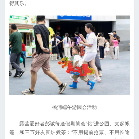
得其乐。
桃浦端午游园会活动
露营爱好者彭诚每逢假期就会“钻”进公园、支起帐
篷，和三五好友围炉煮茶：“不用提前抢票、不用长途