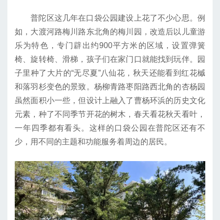
普陀区这几年在口袋公园建设上花了不少心思。例
如，大渡河路梅川路东北角的梅川园，改造后以儿童游
乐为特色，专门辟出约900平方米的区域，设置弹簧
椅、旋转椅、滑梯，孩子们在家门口就能找到玩伴。园
子里种了大片的“无尽夏”八仙花，秋天还能看到红花槭
和落羽杉变色的景致。杨柳青路枣阳路西北角的杏杨园
虽然面积小一些，但设计上融入了曹杨环浜的历史文化
元素，种了不同季节开花的树木，春天看花秋天看叶，
一年四季都有看头。这样的口袋公园在普陀区还有不
少，用不同的主题和功能服务着周边的居民。