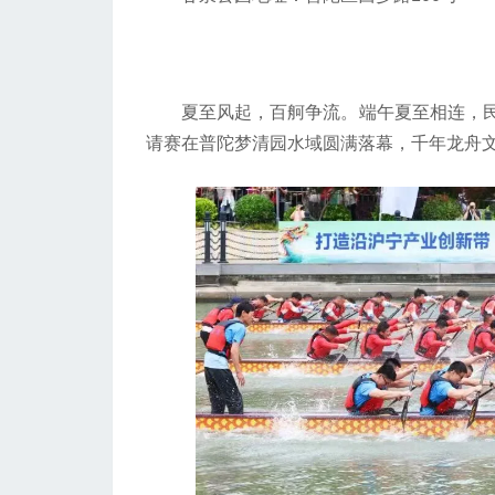
竞
夏至风起，百舸争流。端午夏至相连，民
请赛在普陀梦清园水域圆满落幕，千年龙舟