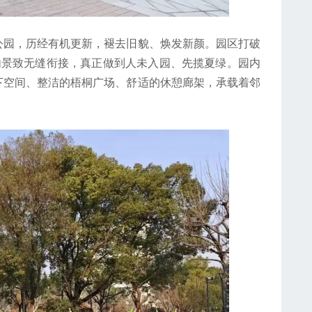
园，历经有机更新，褪去旧貌、焕发新颜。园区打破
内景致无缝衔接，真正做到人未入园、先揽夏绿。园内
下空间、整洁的梧桐广场、舒适的休憩廊架，承载着邻
。