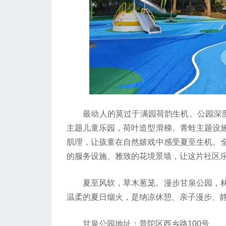
最动人的莫过于满园荷韵生机。公园深度融
主题儿童乐园，荷叶造型滑梯、青蛙主题设
肌理，让孩童在自然嬉戏中感受夏至生机。
的服务设施、雅致的花境景墙，让这片社区
夏至风软，草木葱茏。漫步甘泉公园，林
温柔的夏日烟火，是纳凉休憩、亲子漫步、
甘泉公园地址：普陀区西乡路100号