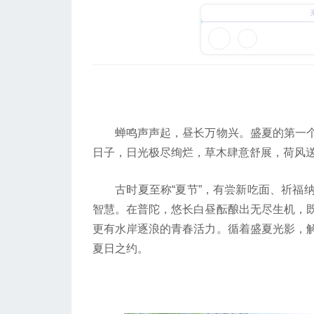
蝉鸣声声起，昼长万物兴。盛夏的第一个
日子，日光极尽绚烂，草木肆意舒展，荷风
古时夏至称“夏节”，有尝新吃面、祈福纳
智慧。在普陀，悠长白昼酝酿出无尽生机，
更有水岸逐浪的青春活力。循着盛夏光影，
夏日之约。
游