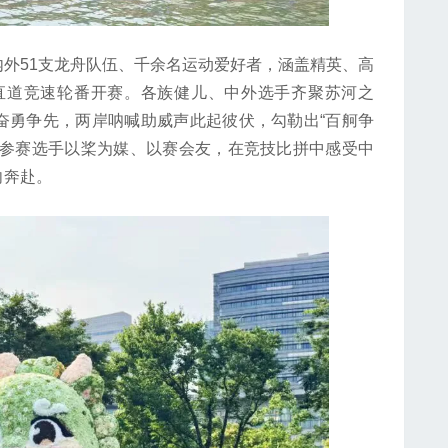
51支龙舟队伍、千余名运动爱好者，涵盖精英、高
米直道竞速轮番开赛。各族健儿、中外选手齐聚苏河之
奋勇争先，两岸呐喊助威声此起彼伏，勾勒出“百舸争
的参赛选手以桨为媒、以赛会友，在竞技比拼中感受中
向奔赴。