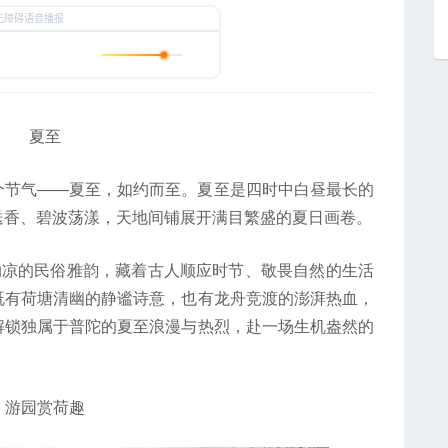
夏至
节气——夏至，如约而至。夏至是四时中白昼最长的
送香、碧波荡漾，天地间铺展开满目繁盛的夏日画卷。
凉的民俗雅韵，藏着古人顺应时节、敬畏自然的生活
既有荷塘清幽的静谧诗意，也有龙舟竞渡的澎湃热血，
解锁独属于普陀的夏至浪漫与热烈，赴一场生机盎然的
园赏荷趣