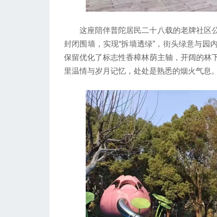
这座陪伴普陀居民二十八载的老牌社区公
封闭围墙，实现“拆墙透绿”，街头绿意与园
保留优化了标志性香樟林荫主轴，开阔的林
里温情与岁月记忆，处处是熟悉的烟火气息