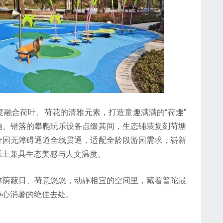
合荷叶、荷花的清雅元素，打造童趣满满的“荷趣”
施、错落的攀爬玩乐设备点缀其间，生态铺装复刻荷塘
全园无障碍通道全线贯通，适配全龄段游园需求，崭新
乐土兼具生态美感与人文温度。
荫蔽日、荷意悠悠，动静相宜的空间里，藏着普陀最
静心消暑的绝佳去处。