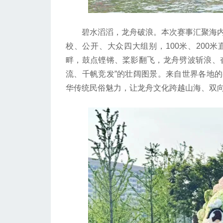
碧水滔滔，龙舟破浪。本次赛事汇聚海内外
校、公开、大众四大组别，100米、200
畔，鼓点铿锵、桨影翻飞，龙舟劈波斩浪、
流、千帆竞发”的壮阔图景。来自世界各地
华传统民俗魅力，让龙舟文化跨越山海、双