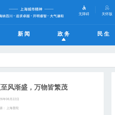
无障碍
关怀版
新闻
政务
民生
夏至风渐盛，万物皆繁茂
26年06月22日
源： 上海普陀