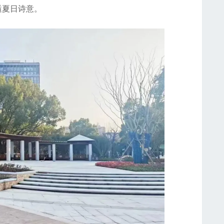
逅夏日诗意。