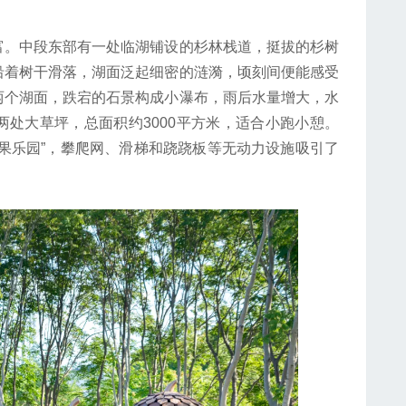
。中段东部有一处临湖铺设的杉林栈道，挺拔的杉树
沿着树干滑落，湖面泛起细密的涟漪，顷刻间便能感受
两个湖面，跌宕的石景构成小瀑布，雨后水量增大，水
处大草坪，总面积约3000平方米，适合小跑小憩。
果乐园”，攀爬网、滑梯和跷跷板等无动力设施吸引了