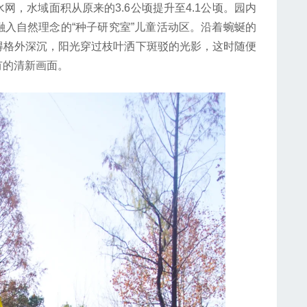
，水域面积从原来的3.6公顷提升至4.1公顷。园内
入自然理念的“种子研究室”儿童活动区。沿着蜿蜒的
得格外深沉，阳光穿过枝叶洒下斑驳的光影，这时随便
有的清新画面。