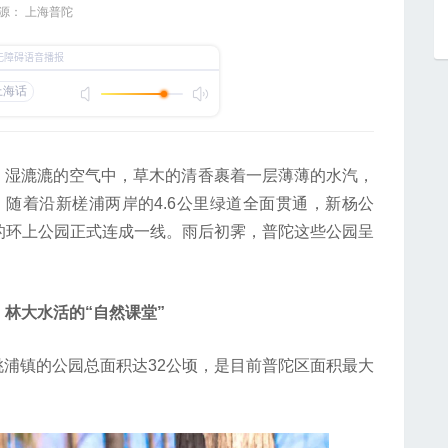
源： 上海普陀
湿漉漉的空气中，草木的清香裹着一层薄薄的水汽，
随着沿新槎浦两岸的4.6公里绿道全面贯通，新杨公
的环上公园正式连成一线。雨后初霁，普陀这些公园呈
林大水活的“自然课堂”
镇的公园总面积达32公顷，是目前普陀区面积最大