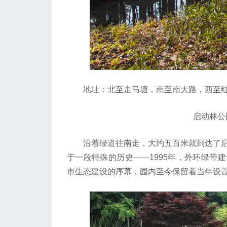
地址：北至走马塘，南至南大路，西至红
启动林公园
沿着绿道往南走，大约五百米就到达了启动
于一段特殊的历史——1995年，外环绿带
市生态建设的序幕，园内至今保留着当年设