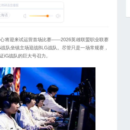
心将迎来试运营首场比赛——2026英雄联盟职业联赛
G战队坐镇主场迎战BLG战队。尽管只是一场常规赛，
证iG战队的巨大号召力。