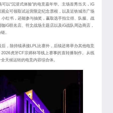
以“沉浸式体验”的电竞嘉年华。主场首秀当天，iG
票观众可领取试运营限定纪念票根，以及近铁城市广场
、小红书，还能参与抽奖，赢取选手拍立得、队服、战
咖iG联名店、符文战场主题店以及iG战队周边商店，
验链。
，除持续承接LPL比赛外，后续还将举办其他电竞
2026虎牙CF宗师杯等线上赛事的直转播制作。从线
个全天候运转的电竞内容综合体。