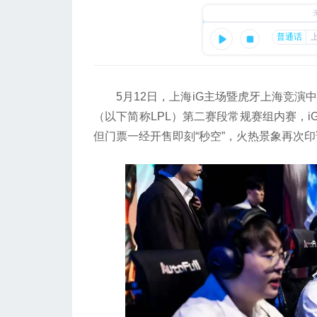
5月12日，上海iG主场暨虎牙上海竞演中
（以下简称LPL）第二赛段常规赛组内赛，i
但门票一经开售即刻“秒空”，火热景象再次印