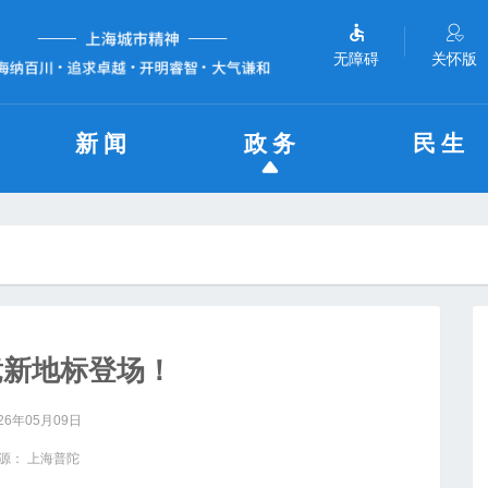
无障碍
关怀版
新闻
政务
民生
竞新地标登场！
26年05月09日
源： 上海普陀