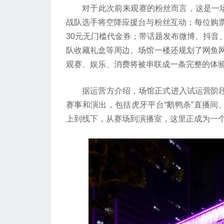
对于此次前来观赛的粉丝而言，这是一场可
战队选手将空降应援台与粉丝互动；每位购
30元无门槛代金券；带话题发布微博、抖音
队收藏礼盒等周边。场馆一楼还规划了网鱼网
观赛、娱乐、消费将被串联成一条完整的体
据运营方介绍，场馆正式进入试运营阶段后
赛事和演出，包括虎牙平台“鹅鸭杀”直播间、
上到线下，从赛场到演播室，这里正成为一