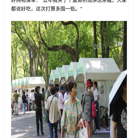
好购物清单：“去年我买了十盒黄桥烧饼送亲戚，大家
都说好吃，这次打算多囤一些。”