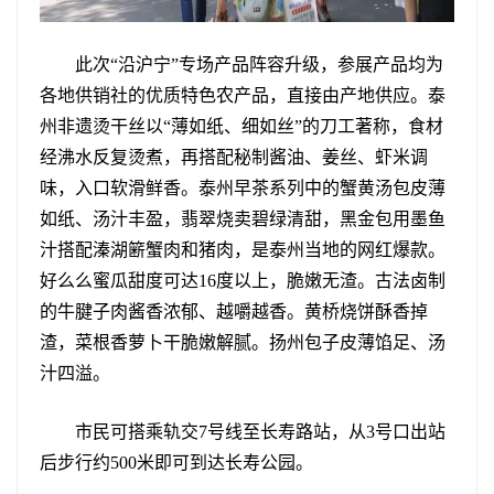
此次“沿沪宁”专场产品阵容升级，参展产品均为
各地供销社的优质特色农产品，直接由产地供应。泰
州非遗烫干丝以“薄如纸、细如丝”的刀工著称，食材
经沸水反复烫煮，再搭配秘制酱油、姜丝、虾米调
味，入口软滑鲜香。泰州早茶系列中的蟹黄汤包皮薄
如纸、汤汁丰盈，翡翠烧卖碧绿清甜，黑金包用墨鱼
汁搭配溱湖簖蟹肉和猪肉，是泰州当地的网红爆款。
好么么蜜瓜甜度可达16度以上，脆嫩无渣。古法卤制
的牛腱子肉酱香浓郁、越嚼越香。黄桥烧饼酥香掉
渣，菜根香萝卜干脆嫩解腻。扬州包子皮薄馅足、汤
汁四溢。
市民可搭乘轨交7号线至长寿路站，从3号口出站
后步行约500米即可到达长寿公园。