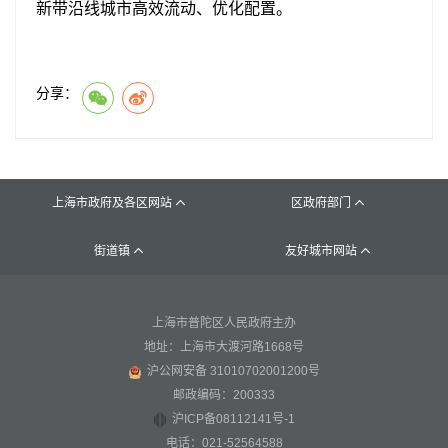
新带沿线城市高效流动、优化配置。
分享：
上海市政府及各区网站
区政府部门


街道镇
友好城市网站


上海市普陀区人民政府主办
地址：上海市大渡河路1668号
沪公网安备 31010702001200号
邮政编码：200333
沪ICP备08112141号-1
电话：021-52564588