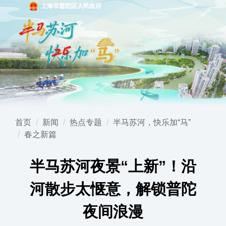
上海市普陀区人民政府
首页
新闻
热点专题
半马苏河，快乐加“马”
春之新篇
半马苏河夜景“上新”！沿
河散步太惬意，解锁普陀
夜间浪漫