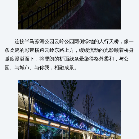
连接半马苏河公园云岭公园两侧绿地的人行天桥，像一
条柔婉的彩带横跨云岭东路上方，缓缓流动的光影顺着桥身
弧度漫溢而下，将硬朗的桥面线条晕染得格外柔和，与公
园、与城市、与你我，相融成景。