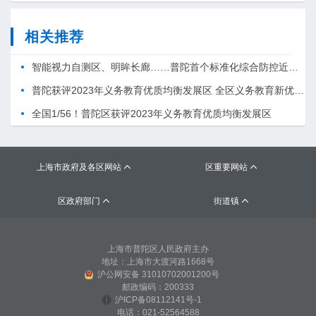
相关推荐
智能视力自测区、明眸长廊……普陀首个标准化综合防控近视明眸基地正式启用
普陀获评2023年义务教育优质均衡发展区 全区义务教育新优质学校集群式发展新格局形成
全国1/56！普陀区获评2023年义务教育优质均衡发展区
上海市政府及各区网站
区重要网站


区政府部门
街道镇


上海市普陀区人民政府主办
地址：上海市大渡河路1668号
沪公网安备 31010702001200号
邮政编码：200333
沪ICP备08112141号-1
电话：021-52564588