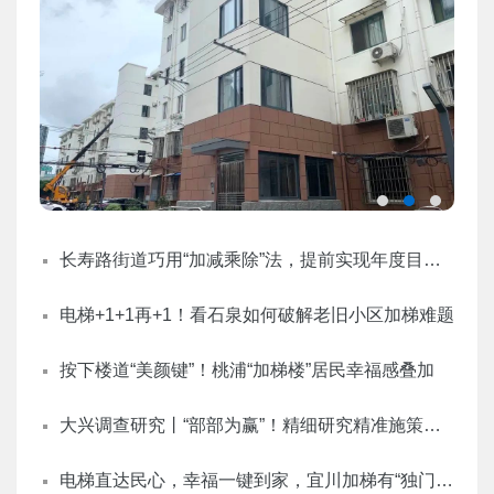
长寿路街道巧用“加减乘除”法，提前实现年度目标任务，让居民畅享一“键”直达的便捷生活
电梯+1+1再+1！看石泉如何破解老旧小区加梯难题
按下楼道“美颜键”！桃浦“加梯楼”居民幸福感叠加
大兴调查研究丨“部部为赢”！精细研究精准施策，石泉路街道积极推进住宅小区加梯工作
电梯直达民心，幸福一键到家，宜川加梯有“独门秘籍”