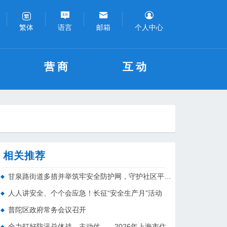
语言
邮箱
个人中心
繁体
营商
互动
相关推荐
甘泉路街道多措并举筑牢安全防护网，守护社区平安！
人人讲安全、个个会应急！长征“安全生产月”活动
普陀区政府常务会议召开
全力打好防汛总体战、主动仗——2026年上海市住建系统防汛工作会议召开