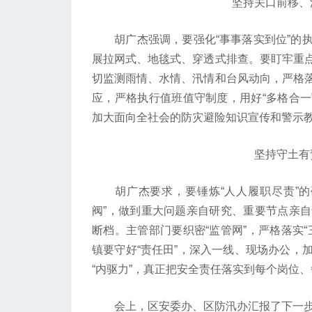
坚持关口前移、源
胡广杰强调，要强化“事事落实到位”的执
展拉网式、地毯式、穿透式排查。要盯牢重
切监测雨情、水情、汛情和台风动向，严格
应，严格执行值班值守制度，用好“多格合一
加大面向全社会的防灾避险知识宣传和警示
坚持守土有责
胡广杰要求，要锤炼“人人履职尽责”的
阀”，做到重大问题亲自研究、重要节点亲
断档。主管部门要织密“监管网”，严格落实
镇要守好“责任田”，深入一线、现场办公，
“内驱力”，真正把安全责任落实到每个岗位
会上，区安委办、区防汛办汇报了下一步