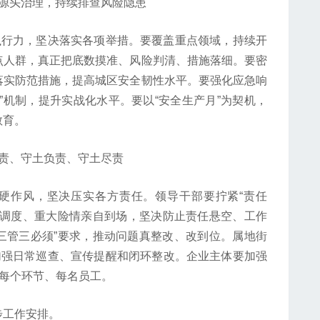
头治理，持续排查风险隐患
行力，坚决落实各项举措。要覆盖重点领域，持续开
点人群，真正把底数摸准、风险判清、措施落细。要密
落实防范措施，提高城区安全韧性水平。要强化应急响
”机制，提升实战化水平。要以“安全生产月”为契机，
教育。
、守土负责、守土尽责
硬作风，坚决压实各方责任。领导干部要拧紧“责任
自调度、重大险情亲自到场，坚决防止责任悬空、工作
“三管三必须”要求，推动问题真整改、改到位。属地街
加强日常巡查、宣传提醒和闭环整改。企业主体要加强
、每个环节、每名员工。
工作安排。