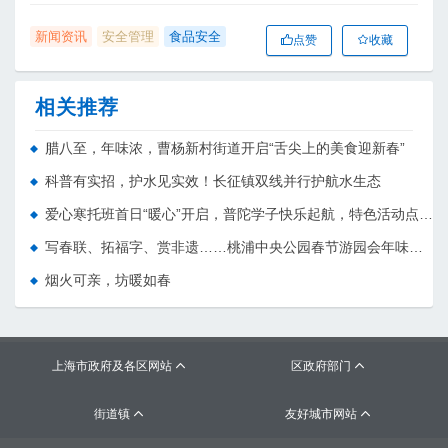
新闻资讯
安全管理
食品安全
点赞
收藏
相关推荐
腊八至，年味浓，曹杨新村街道开启“舌尖上的美食迎新春”
科普有实招，护水见实效！长征镇双线并行护航水生态
爱心寒托班首日“暖心”开启，普陀学子快乐起航，特色活动点亮寒假
写春联、拓福字、赏非遗……桃浦中央公园春节游园会年味拉满
烟火可亲，坊暖如春
上海市政府及各区网站
区政府部门


街道镇
友好城市网站

