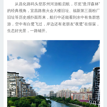
从昌化路码头登苏州河游船启航，尽览“悬浮森林”
的经典视角，宜昌路救火会大楼旧址、福新第三面粉厂
旧址等历史感扑面而来，航行中还能看到水中有鱼群悠
游，空中有白鹭飞过，岸边还有老朋友“夜鹭”在假寐，
生态好光景，一路铺开。