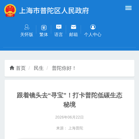
无障碍操作说明
跳转到网站导航区
跳转到主要内容区域
关怀版
语言
邮箱
个人中心
繁体
首页
民生
普陀你好！
跟着镜头去“寻宝”！打卡普陀低碳生态
秘境
2026年06月22日
来源： 上海普陀