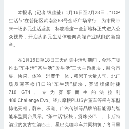
本报讯（记者 钱佳莹）1月16日至2月28日，“TOP
生活节”在普陀区武南路88号金环广场举行，为市民带
来一场多元生活盛宴，标志着这一全新地标正式进入公
众视野，开启从多元生活体验向高端产业赋能的新篇
章。
在1月16日至18日三天的集中活动期间，金环广场
推出“车生活”“茶生活”“爱生活”三大主题板块，融合市
集、快闪、体验、消费于一体，积累了大量人气。北广
场及写字楼门口的“车生活”板块，赛道版保时捷
718 GT4、专为赛事而生的法拉利
488 Challenge Evo、经典摩根PLUS古董车等稀有车型
惊艳亮相，蔚来、乐道、广汽传祺等品牌的新能源与智
能车型同台展示。“茶生活”板块，煲珠公巴士、卡斯特
酒业的复古红酒巴士、星巴克咖啡车共同构筑了冬日里