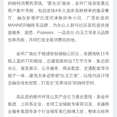
的独特消费风景线。“爱生活”板块，金环广场首批重点
商户集中亮相，包括连续4年入选米其林榜单的逸采餐
厅、融合影视IP沉浸式体验的奇小贝、广受欢迎的
MANNER咖啡等品牌，为办公人群与社区居民提供便
捷服务。据悉，Popeyes、一品名仕·白玉兰等多元品牌
也将亮相，共同打造全新消费目的地。
金环广场位于桃浦智创城核心区位，坐拥地铁11号
线上盖的TOD枢纽，总建筑面积达7万平方米，集总部
办公、展览展示、公共服务、商业配套、交通配套等功
能于一体，建筑主体还荣获“白玉兰奖”，以现代设计理
念融合绿色智慧，打造出“无界绿谷”的独特空间。
高品质的硬件环境让其产业引力逐步显现：新金环
集团、上药系企业、全球工业储能专家荷贝克、卓越商
企服务集团等多个行业领军者已相继入驻，整体出租率