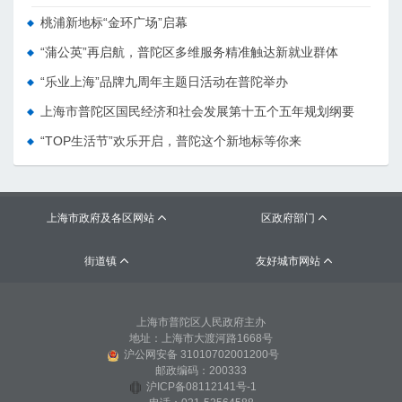
桃浦新地标“金环广场”启幕
“蒲公英”再启航，普陀区多维服务精准触达新就业群体
“乐业上海”品牌九周年主题日活动在普陀举办
上海市普陀区国民经济和社会发展第十五个五年规划纲要
“TOP生活节”欢乐开启，普陀这个新地标等你来
上海市政府及各区网站
区政府部门


街道镇
友好城市网站


上海市普陀区人民政府主办
地址：上海市大渡河路1668号
沪公网安备 31010702001200号
邮政编码：200333
沪ICP备08112141号-1