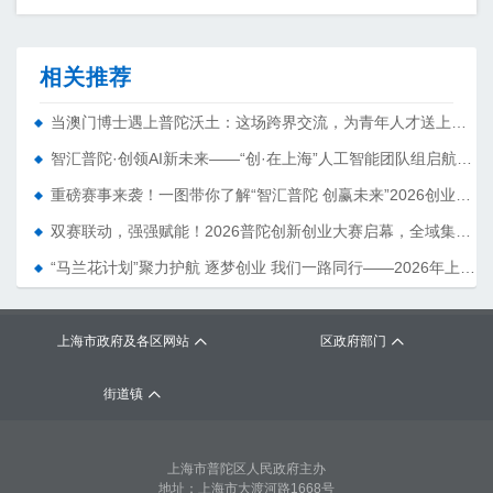
相关推荐
当澳门博士遇上普陀沃土：这场跨界交流，为青年人才送上满满的“政策红包”
智汇普陀·创领AI新未来——“创·在上海”人工智能团队组启航孵化营正式开班
重磅赛事来袭！一图带你了解“智汇普陀 创赢未来”2026创业大赛上海·普陀选拔赛暨普陀区“创业星”选拔计划
双赛联动，强强赋能！2026普陀创新创业大赛启幕，全域集聚科创英才
“马兰花计划”聚力护航 逐梦创业 我们一路同行——2026年上海创业培训“马兰花计划”普陀区SYB创业培训班圆满结营
上海市政府及各区网站
区政府部门
街道镇
上海市普陀区人民政府主办
地址：上海市大渡河路1668号