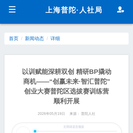
无障碍操作说明
跳转到网站导航区
跳转到主要内容区域
上海普陀
·人社局
上海城市精神：
海纳百川
追求卓越
开明睿智
大气
谦和
首页
新闻动态
详细
新闻动态
政务公开
以训赋能深耕双创 精研BP撬动
商机——“创赢未来·智汇普陀”
创业大赛普陀区选拔赛训练营
顺利开展
2026年05月19日 来源： 普陀人社
政民互动