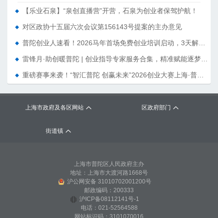
【乐业石泉】“泉创直播营”开营，石泉为创业者保驾护航！
对区政协十五届六次会议第156143号提案的主办意见
普陀创业人速看！2026马年首场免费创业培训启动，3天解锁创业新思路
雷锋月·助创暖普陀 | 创业指导专家服务合集，精准赋能逐梦前行
重磅赛事来袭！“智汇普陀 创赢未来”2026创业大赛上海·普陀选拔赛暨普陀区“创业星”选拔计划正式报名啦！
上海市政府及各区网站
区政府部门
街道镇
上海市普陀区人民政府主办
地址：上海市大渡河路1668号
沪公网安备 31010702001200号
邮政编码：200333
沪ICP备08112141号-1
电话：021-52564588
网站标识码：3101070016