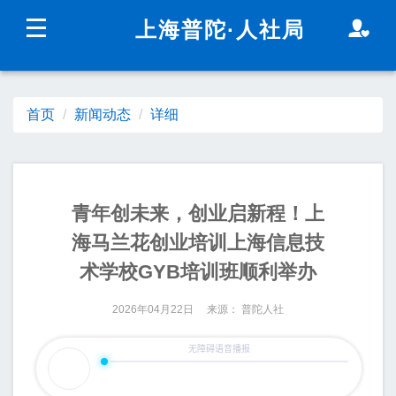
无障碍操作说明
跳转到网站导航区
跳转到主要内容区域
上海普陀
·人社局
上海城市精神：
海纳百川
追求卓越
开明睿智
大气
谦和
首页
新闻动态
详细
新闻动态
政务公开
青年创未来，创业启新程！上
海马兰花创业培训上海信息技
术学校GYB培训班顺利举办
2026年04月22日 来源： 普陀人社
政民互动